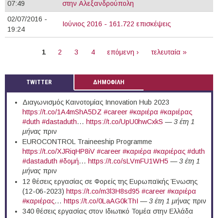
07:49
στην Αλεξανδρούπολη
02/07/2016 -
Ιούνιος 2016 - 161.722 επισκέψεις
19:24
ΣΕΛΊΔΕΣ
1
2
3
4
επόμενη ›
τελευταία »
TWITTER
ΔΗΜΟΦΙΛΗ
Διαγωνισμός Καινοτομίας Innovation Hub 2023
https://t.co/1A4mShA5DZ
#career
#καριέρα
#καριέρας
#duth
#dastaduth
…
https://t.co/UpU0hwCxkS
—
3 έτη 1
μήνας
πριν
EUROCONTROL Traineeship Programme
https://t.co/XJRiqHP8iV
#career
#καριέρα
#καριέρας
#duth
#dastaduth
#δομή
…
https://t.co/sLVmFU1WH5
—
3 έτη 1
μήνας
πριν
12 θέσεις εργασίας σε Φορείς της Ευρωπαϊκής Ένωσης
(12-06-2023)
https://t.co/m3l3H8sd95
#career
#καριέρα
#καριέρας
…
https://t.co/0LaAG0kThI
—
3 έτη 1 μήνας
πριν
340 θέσεις εργασίας στον Ιδιωτικό Τομέα στην Ελλάδα