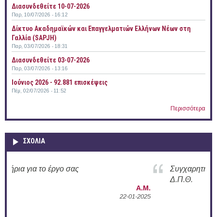
Διασυνδεθείτε 10-07-2026
Παρ, 10/07/2026 - 16:12
Δίκτυο Ακαδημαϊκών και Επαγγελματιών Ελλήνων Νέων στη
Γαλλία (SAPJH)
Παρ, 03/07/2026 - 18:31
Διασυνδεθείτε 03-07-2026
Παρ, 03/07/2026 - 13:16
Ιούνιος 2026 - 92.881 επισκέψεις
Πέμ, 02/07/2026 - 11:52
Περισσότερα
ΣΧΟΛΙΑ
Συγχαρητήρια για την ενεργή δράση σας στο
Δ.Π.Θ.
Α.Μ.
2025
Α.Π.
02-12-2024