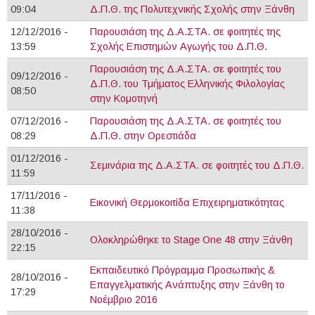
09:04
Δ.Π.Θ. της Πολυτεχνικής Σχολής στην Ξάνθη
12/12/2016 -
Παρουσιάση της Δ.Α.ΣΤΑ. σε φοιτητές της
13:59
Σχολής Επιστημών Αγωγής του Δ.Π.Θ.
Παρουσιάση της Δ.Α.ΣΤΑ. σε φοιτητές του
09/12/2016 -
Δ.Π.Θ. του Τμήματος Ελληνικής Φιλολογίας
08:50
στην Κομοτηνή
07/12/2016 -
Παρουσιάση της Δ.Α.ΣΤΑ. σε φοιτητές του
08:29
Δ.Π.Θ. στην Ορεστιάδα
01/12/2016 -
Σεμινάρια της Δ.Α.ΣΤΑ. σε φοιτητές του Δ.Π.Θ.
11:59
17/11/2016 -
Εικονική Θερμοκοιτίδα Επιχειρηματικότητας
11:38
28/10/2016 -
Ολοκληρώθηκε το Stage One 48 στην Ξάνθη
22:15
Eκπαιδευτικό Πρόγραμμα Προσωπικής &
28/10/2016 -
Επαγγελματικής Ανάπτυξης στην Ξάνθη το
17:29
Νοέμβριο 2016