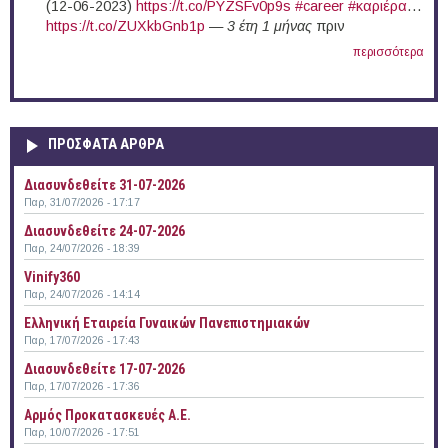
(12-06-2023)
https://t.co/PYZSFv0p9s
#career
#καριέρα
…
https://t.co/ZUXkbGnb1p
—
3 έτη 1 μήνας
πριν
περισσότερα
ΠΡΟΣΦΑΤΑ ΑΡΘΡΑ
Διασυνδεθείτε 31-07-2026
Παρ, 31/07/2026 - 17:17
Διασυνδεθείτε 24-07-2026
Παρ, 24/07/2026 - 18:39
Vinify360
Παρ, 24/07/2026 - 14:14
Ελληνική Εταιρεία Γυναικών Πανεπιστημιακών
Παρ, 17/07/2026 - 17:43
Διασυνδεθείτε 17-07-2026
Παρ, 17/07/2026 - 17:36
Αρμός Προκατασκευές Α.Ε.
Παρ, 10/07/2026 - 17:51