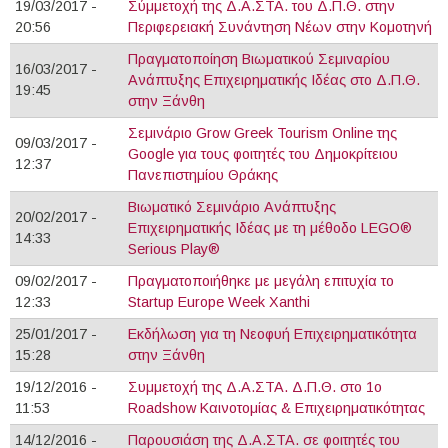
19/03/2017 -
Σύμμετοχή της Δ.Α.ΣΤΑ. του Δ.Π.Θ. στην
20:56
Περιφερειακή Συνάντηση Νέων στην Κομοτηνή
Πραγματοποίηση Βιωματικού Σεμιναρίου
16/03/2017 -
Ανάπτυξης Επιχειρηματικής Ιδέας στο Δ.Π.Θ.
19:45
στην Ξάνθη
Σεμινάριο Grow Greek Tourism Online της
09/03/2017 -
Google για τους φοιτητές του Δημοκρίτειου
12:37
Πανεπιστημίου Θράκης
Βιωματικό Σεμινάριο Ανάπτυξης
20/02/2017 -
Επιχειρηματικής Ιδέας με τη μέθοδο LEGO®
14:33
Serious Play®
09/02/2017 -
Πραγματοποιήθηκε με μεγάλη επιτυχία το
12:33
Startup Europe Week Xanthi
25/01/2017 -
Εκδήλωση για τη Νεοφυή Επιχειρηματικότητα
15:28
στην Ξάνθη
19/12/2016 -
Συμμετοχή της Δ.Α.ΣΤΑ. Δ.Π.Θ. στο 1ο
11:53
Roadshow Καινοτομίας & Επιχειρηματικότητας
14/12/2016 -
Παρουσιάση της Δ.Α.ΣΤΑ. σε φοιτητές του