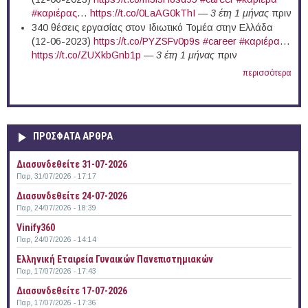
#καριέρας
…
https://t.co/0LaAG0kThI
—
3 έτη 1 μήνας
πριν
340 θέσεις εργασίας στον Ιδιωτικό Τομέα στην Ελλάδα
(12-06-2023)
https://t.co/PYZSFv0p9s
#career
#καριέρα
…
https://t.co/ZUXkbGnb1p
—
3 έτη 1 μήνας
πριν
περισσότερα
ΠΡΟΣΦΑΤΑ ΑΡΘΡΑ
Διασυνδεθείτε 31-07-2026
Παρ, 31/07/2026 - 17:17
Διασυνδεθείτε 24-07-2026
Παρ, 24/07/2026 - 18:39
Vinify360
Παρ, 24/07/2026 - 14:14
Ελληνική Εταιρεία Γυναικών Πανεπιστημιακών
Παρ, 17/07/2026 - 17:43
Διασυνδεθείτε 17-07-2026
Παρ, 17/07/2026 - 17:36