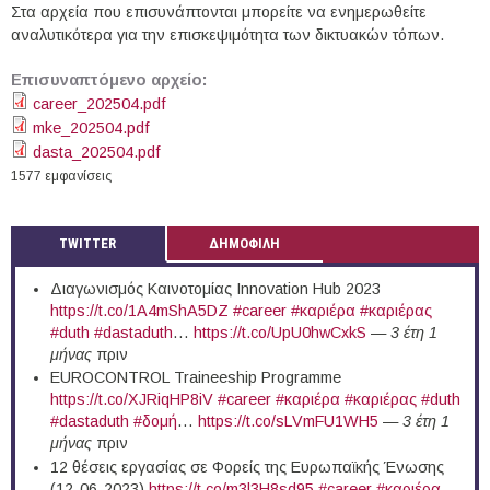
Στα αρχεία που επισυνάπτονται μπορείτε να ενημερωθείτε
αναλυτικότερα για την επισκεψιμότητα των δικτυακών τόπων.
Επισυναπτόμενο αρχείο:
career_202504.pdf
mke_202504.pdf
dasta_202504.pdf
1577 εμφανίσεις
TWITTER
ΔΗΜΟΦΙΛΗ
Διαγωνισμός Καινοτομίας Innovation Hub 2023
https://t.co/1A4mShA5DZ
#career
#καριέρα
#καριέρας
#duth
#dastaduth
…
https://t.co/UpU0hwCxkS
—
3 έτη 1
μήνας
πριν
EUROCONTROL Traineeship Programme
https://t.co/XJRiqHP8iV
#career
#καριέρα
#καριέρας
#duth
#dastaduth
#δομή
…
https://t.co/sLVmFU1WH5
—
3 έτη 1
μήνας
πριν
12 θέσεις εργασίας σε Φορείς της Ευρωπαϊκής Ένωσης
(12-06-2023)
https://t.co/m3l3H8sd95
#career
#καριέρα