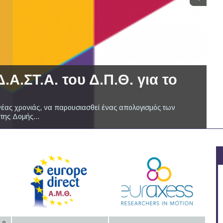
.ΣΤ.Α. του Δ.Π.Θ. για το
νέας χρονιάς, να παρουσιασθεί ένας απολογισμός των
της Δομής...