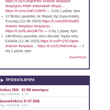
https://t.co/XJRiqHP8iV
#career
#καριέρα
#καριέρας
#duth
#dastaduth
#δομή
…
https://t.co/sLVmFU1WH5
—
3 έτη 1 μήνας
πριν
12 θέσεις εργασίας σε Φορείς της Ευρωπαϊκής
Ένωσης (12-06-2023)
https://t.co/m3l3H8sd95
#career
#καριέρα
#καριέρας
…
https://t.co/0LaAG0kThI
—
3 έτη 1 μήνας
πριν
340 θέσεις εργασίας στον Ιδιωτικό Τομέα στην
Ελλάδα (12-06-2023)
https://t.co/PYZSFv0p9s
#career
#καριέρα
…
https://t.co/ZUXkbGnb1p
—
3
έτη 1 μήνας
πριν
περισσότερα
ΠΡΟΣΦΑΤΑ ΑΡΘΡΑ
Ιούλιος 2026 - 43.396 επισκέψεις
Παρ, 07/08/2026 - 17:57
Διασυνδεθείτε 31-07-2026
Παρ, 31/07/2026 - 17:17