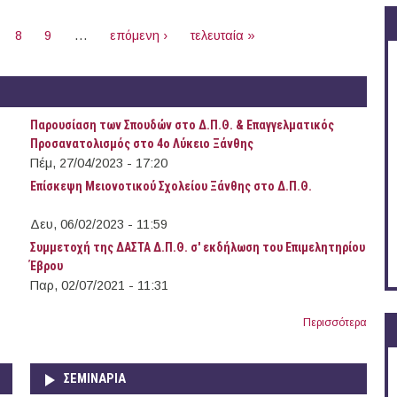
8
9
…
επόμενη ›
τελευταία »
δαία δουλειά
Συγχαρητήρια για το έργο σας
σας τόπο
Α.Μ.
22-01-2025
Παρουσίαση των Σπουδών στο Δ.Π.Θ. & Επαγγελματικός
Σ.Α.
22/05/2017
Προσανατολισμός στο 4ο Λύκειο Ξάνθης
Πέμ, 27/04/2023 - 17:20
Επίσκεψη Μειονοτικού Σχολείου Ξάνθης στο Δ.Π.Θ.
Δευ, 06/02/2023 - 11:59
Συμμετοχή της ΔΑΣΤΑ Δ.Π.Θ. σ' εκδήλωση του Επιμελητηρίου
Έβρου
Παρ, 02/07/2021 - 11:31
Περισσότερα
ΣΕΜΙΝΑΡΙΑ