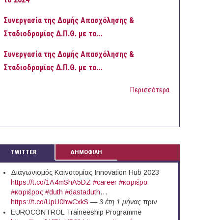
Συνεργασία της Δομής Απασχόλησης &
Σταδιοδρομίας Δ.Π.Θ. με το...
Συνεργασία της Δομής Απασχόλησης &
Σταδιοδρομίας Δ.Π.Θ. με το...
Περισσότερα
TWITTER
ΔΗΜΟΦΙΛΗ
Διαγωνισμός Καινοτομίας Innovation Hub 2023
https://t.co/1A4mShA5DZ
#career
#καριέρα
#καριέρας
#duth
#dastaduth
…
https://t.co/UpU0hwCxkS
—
3 έτη 1 μήνας
πριν
EUROCONTROL Traineeship Programme