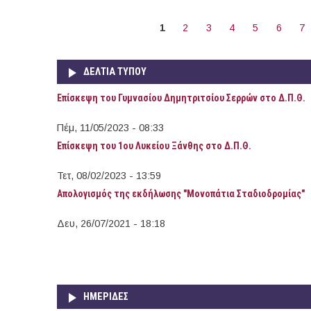
ΣΕΛΊΔΕΣ
1
2
3
4
5
6
7
Να σας συγχαρώ για την σπου
ΔΕΛΤΙΑ ΤΥΠΟΥ
που γίνεται στον διαδικτυακό 
Επίσκεψη του Γυμνασίου Δημητριτσίου Σερρών στο Δ.Π.Θ.
Πέμ, 11/05/2023 - 08:33
Επίσκεψη του 1ου Λυκείου Ξάνθης στο Δ.Π.Θ.
Τετ, 08/02/2023 - 13:59
Απολογισμός της εκδήλωσης "Μονοπάτια Σταδιοδρομίας"
Δευ, 26/07/2021 - 18:18
ΗΜΕΡΙΔΕΣ