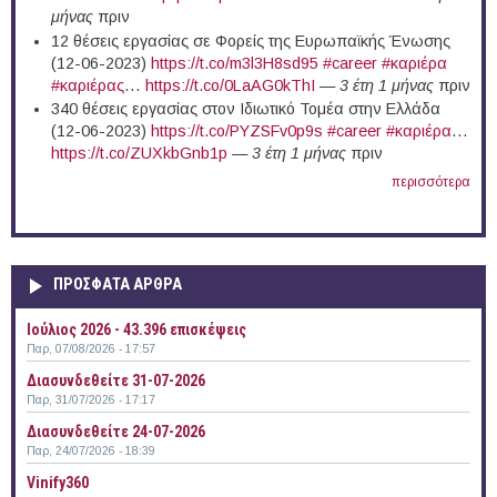
μήνας
πριν
12 θέσεις εργασίας σε Φορείς της Ευρωπαϊκής Ένωσης
(12-06-2023)
https://t.co/m3l3H8sd95
#career
#καριέρα
#καριέρας
…
https://t.co/0LaAG0kThI
—
3 έτη 1 μήνας
πριν
340 θέσεις εργασίας στον Ιδιωτικό Τομέα στην Ελλάδα
(12-06-2023)
https://t.co/PYZSFv0p9s
#career
#καριέρα
…
https://t.co/ZUXkbGnb1p
—
3 έτη 1 μήνας
πριν
περισσότερα
ΠΡΟΣΦΑΤΑ ΑΡΘΡΑ
Ιούλιος 2026 - 43.396 επισκέψεις
Παρ, 07/08/2026 - 17:57
Διασυνδεθείτε 31-07-2026
Παρ, 31/07/2026 - 17:17
Διασυνδεθείτε 24-07-2026
Παρ, 24/07/2026 - 18:39
Vinify360