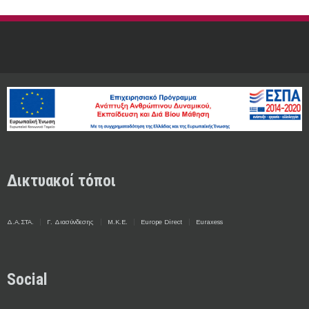
Δικτυακοί τόποι
Δ.Α.ΣΤΑ.
Γ. Διασύνδεσης
Μ.Κ.Ε.
Europe Direct
Euraxess
Social