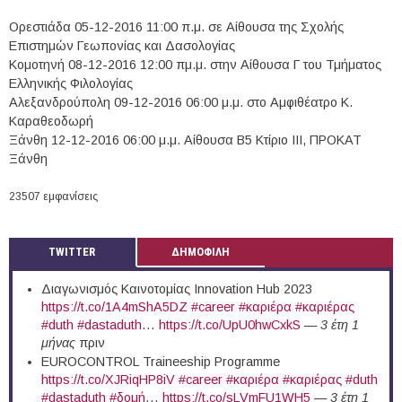
Ορεστιάδα 05-12-2016 11:00 π.μ. σε Αίθουσα της Σχολής
Επιστημών Γεωπονίας και Δασολογίας
Kομοτηνή 08-12-2016 12:00 πμ.μ. στην Αίθουσα Γ του Τμήματος
Ελληνικής Φιλολογίας
Αλεξανδρούπολη 09-12-2016 06:00 μ.μ. στο Αμφιθέατρο Κ.
Καραθεοδωρή
Ξάνθη 12-12-2016 06:00 μ.μ. Αίθουσα Β5 Κτίριο ΙΙΙ, ΠΡΟΚΑΤ
Ξάνθη
23507 εμφανίσεις
TWITTER
ΔΗΜΟΦΙΛΗ
Διαγωνισμός Καινοτομίας Innovation Hub 2023
https://t.co/1A4mShA5DZ
#career
#καριέρα
#καριέρας
#duth
#dastaduth
…
https://t.co/UpU0hwCxkS
—
3 έτη 1
μήνας
πριν
EUROCONTROL Traineeship Programme
https://t.co/XJRiqHP8iV
#career
#καριέρα
#καριέρας
#duth
#dastaduth
#δομή
…
https://t.co/sLVmFU1WH5
—
3 έτη 1