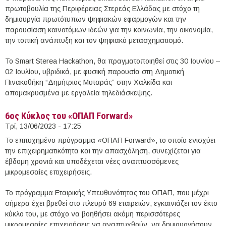
πρωτοβουλία της Περιφέρειας Στερεάς Ελλάδας με στόχο τη
δημιουργία πρωτότυπων ψηφιακών εφαρμογών και την
παρουσίαση καινοτόμων ιδεών για την κοινωνία, την οικονομία,
την τοπική ανάπτυξη και τον ψηφιακό μετασχηματισμό.
Το Smart Sterea Hackathon, θα πραγματοποιηθεί στις 30 Ιουνίου –
02 Ιουλίου, υβριδικά, με φυσική παρουσία στη Δημοτική
Πινακοθήκη “Δημήτριος Μυταράς” στην Χαλκίδα και
απομακρυσμένα με εργαλεία τηλεδιάσκεψης.
6ος Κύκλος του «ΟΠΑΠ Forward»
Τρί, 13/06/2023 - 17:25
Το επιτυχημένο πρόγραμμα «ΟΠΑΠ Forward», το οποίο ενισχύει
την επιχειρηματικότητα και την απασχόληση, συνεχίζεται για
έβδομη χρονιά και υποδέχεται νέες αναπτυσσόμενες
μικρομεσαίες επιχειρήσεις.
Το πρόγραμμα Εταιρικής Υπευθυνότητας του ΟΠΑΠ, που μέχρι
σήμερα έχει βρεθεί στο πλευρό 69 εταιρειών, εγκαινιάζει τον έκτο
κύκλο του, με στόχο να βοηθήσει ακόμη περισσότερες
μικρομεσαίες επιχειρήσεις να αναπτυχθούν, να δημιουργήσουν