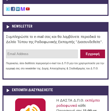
NEWSLETTER
Συμπληρώστε το e-mail σας και θα λαμβάνετε περιοδικά το
Δελτίο Τύπου της Ραδιοφωνικής Εκπομπής "Διασυνδεθείτε".
Παρακαλώ, όσοι διαθέτετε λογαριασμό e-mail του Δ.Π.Θ μην τον χρησιμοποιείτε για την
εγγραφή σας στο newsletter της Δομής Απασχόλησης & Σταδιοδρομίας του Δ.Π.Θ.
ΕΚΠΟΜΠΉ ΔΙΑΣΥΝΔΕΘΕΊΤΕ
Η ΔΑΣΤΑ Δ.Π.Θ.
εκπέμπει
ραδιοφωνικά
κάθε
Παρασκευή στις
11:00 με