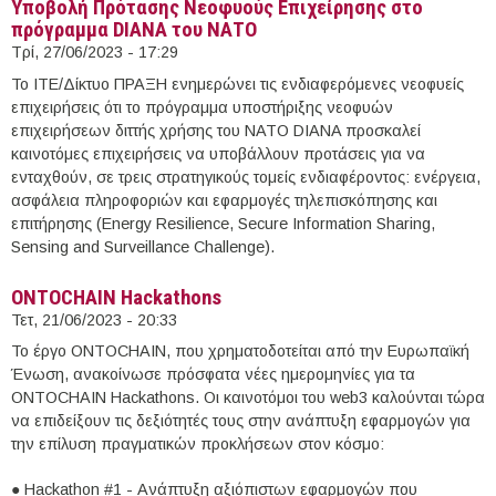
Υποβολή Πρότασης Νεοφυούς Επιχείρησης στο
πρόγραμμα DIANA του ΝΑΤΟ
Τρί, 27/06/2023 - 17:29
Το ΙΤΕ/Δίκτυο ΠΡΑΞΗ ενημερώνει τις ενδιαφερόμενες νεοφυείς
επιχειρήσεις ότι το πρόγραμμα υποστήριξης νεοφυών
επιχειρήσεων διττής χρήσης του ΝΑΤΟ DIANA προσκαλεί
καινοτόμες επιχειρήσεις να υποβάλλουν προτάσεις για να
ενταχθούν, σε τρεις στρατηγικούς τομείς ενδιαφέροντος: ενέργεια,
ασφάλεια πληροφοριών και εφαρμογές τηλεπισκόπησης και
επιτήρησης (Energy Resilience, Secure Information Sharing,
Sensing and Surveillance Challenge).
ONTOCHAIN Hackathons
Τετ, 21/06/2023 - 20:33
Το έργο ONTOCHAIN, που χρηματοδοτείται από την Ευρωπαϊκή
Ένωση, ανακοίνωσε πρόσφατα νέες ημερομηνίες για τα
ONTOCHAIN Hackathons. Οι καινοτόμοι του web3 καλούνται τώρα
να επιδείξουν τις δεξιότητές τους στην ανάπτυξη εφαρμογών για
την επίλυση πραγματικών προκλήσεων στον κόσμο:
● Hackathon #1 - Ανάπτυξη αξιόπιστων εφαρμογών που