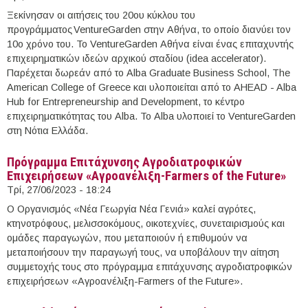
Ξεκίνησαν οι αιτήσεις του 20ου κύκλου του
προγράμματος VentureGarden στην Αθήνα, το οποίο διανύει τον
10ο χρόνο του. Το VentureGarden Αθήνα είναι ένας επιταχυντής
επιχειρηματικών ιδεών αρχικού σταδίου (idea accelerator).
Παρέχεται δωρεάν από το Alba Graduate Business School, Τhe
American College of Greece και υλοποιείται από το AHEAD - Alba
Hub for Entrepreneurship and Development, το κέντρο
επιχειρηματικότητας του Alba. Το Alba υλοποιεί το VentureGarden
στη Νότια Ελλάδα.
Πρόγραμμα Επιτάχυνσης Αγροδιατροφικών
Επιχειρήσεων «Αγροανέλιξη-Farmers of the Future»
Τρί, 27/06/2023 - 18:24
Ο Οργανισμός «Νέα Γεωργία Νέα Γενιά» καλεί αγρότες,
κτηνοτρόφους, μελισσοκόμους, οικοτεχνίες, συνεταιρισμούς και
ομάδες παραγωγών, που μεταποιούν ή επιθυμούν να
μεταποιήσουν την παραγωγή τους, να υποβάλουν την αίτηση
συμμετοχής τους στο πρόγραμμα επιτάχυνσης αγροδιατροφικών
επιχειρήσεων «Αγροανέλιξη-Farmers of the Future».