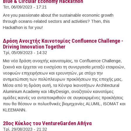
Blue & Circular Economy Hackathon
Τετ, 06/09/2023 - 17:21
Are you passionate about the sustainable economic growth
through oceans-related sectors and activities? Then, this
Hackathon is for you!
Δράση Ανοιχτής Καινοτομίας Confluence Challenge -
Driving Innovation Together
Τρί, 05/09/2023 - 14:32
Μια νέα δράση ανοιχτής καινοτομίας, το Confluence Challenge,
ξεκινά και έρχεται να ενισχύσει τη συνεργασία μεταξύ εταιρειών,
νεοφυών επιχειρήσεων και ερευνητών, με στόχο την
αντιμετώπιση των πολύπλευρων προκλήσεων της εποχής μας.
Μέσα από τη δράση αυτή, τα Κέντρα Ικανοτήτων Architectural
Aluminium Academy και I4byDesign, αναζητούν καινοτόμες
ομάδες ικανές να ανταποκριθούν σε συγκεκριμένες προκλήσεις
που θα θέσουν οι πολυεθνικές βιομηχανίες ALUMIL, ISOMAT και
KLEEMANN.
20ος Κύκλος του VentureGarden Αθήνα
Τρί, 29/08/2023 - 21:32