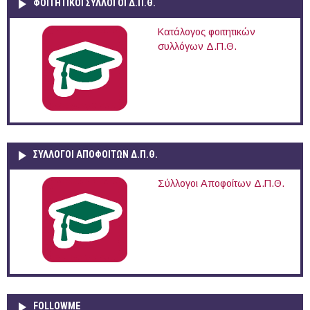
ΦΟΙΤΗΤΙΚΟΙ ΣΥΛΛΟΓΟΙ Δ.Π.Θ.
Κατάλογος φοιτητικών
συλλόγων Δ.Π.Θ.
ΣΥΛΛΟΓΟΙ ΑΠΟΦΟΙΤΩΝ Δ.Π.Θ.
Σύλλογοι Αποφοίτων Δ.Π.Θ.
FOLLOWME