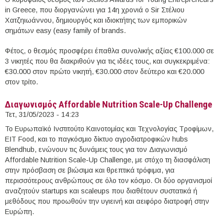
in Greece, που διοργανώνει για 14η χρονιά ο Sir Στέλιου
Χατζηιωάννου, δημιουργός και ιδιοκτήτης των εμπορικών
σημάτων easy (easy family of brands.
Φέτος, ο θεσμός προσφέρει έπαθλα συνολικής αξίας €100.000 σε
3 νικητές που θα διακριθούν για τις ιδέες τους, και συγκεκριμένα:
€30.000 στον πρώτο νικητή, €30.000 στον δεύτερο και €20.000
στον τρίτο.
Διαγωνισμός Affordable Nutrition Scale-Up Challenge
Τετ, 31/05/2023 - 14:23
To Ευρωπαϊκό Ινστιτούτο Καινοτομίας και Τεχνολογίας Τροφίμων,
EIT Food, και το παγκόσμιο δίκτυο αγροδιατροφικών hubs
Blendhub, ενώνουν τις δυνάμεις τους για τον Διαγωνισμό
Affordable Nutrition Scale-Up Challenge, με στόχο τη διασφάλιση
στην πρόσβαση σε βιώσιμα και θρεπτικά τρόφιμα, για
περισσότερους ανθρώπους σε όλο τον κόσμο. Οι δύο οργανισμοί
αναζητούν startups και scaleups που διαθέτουν συστατικά ή
μεθόδους που προωθούν την υγιεινή και αειφόρο διατροφή στην
Ευρώπη.