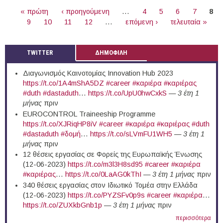
« πρώτη
‹ προηγούμενη
…
4
5
6
7
8
ΣΕΛΊΔΕΣ
9
10
11
12
…
επόμενη ›
τελευταία »
TWITTER
ΔΗΜΟΦΙΛΗ
Διαγωνισμός Καινοτομίας Innovation Hub 2023
https://t.co/1A4mShA5DZ
#career
#καριέρα
#καριέρας
#duth
#dastaduth
…
https://t.co/UpU0hwCxkS
—
3 έτη 1
μήνας
πριν
EUROCONTROL Traineeship Programme
https://t.co/XJRiqHP8iV
#career
#καριέρα
#καριέρας
#duth
#dastaduth
#δομή
…
https://t.co/sLVmFU1WH5
—
3 έτη 1
μήνας
πριν
12 θέσεις εργασίας σε Φορείς της Ευρωπαϊκής Ένωσης
(12-06-2023)
https://t.co/m3l3H8sd95
#career
#καριέρα
#καριέρας
…
https://t.co/0LaAG0kThI
—
3 έτη 1 μήνας
πριν
340 θέσεις εργασίας στον Ιδιωτικό Τομέα στην Ελλάδα
(12-06-2023)
https://t.co/PYZSFv0p9s
#career
#καριέρα
…
https://t.co/ZUXkbGnb1p
—
3 έτη 1 μήνας
πριν
περισσότερα