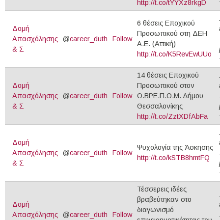
http://t.co/tYYXz8rkgD
6 θέσεις Εποχικού
Δομή
Προσωπικού στη ΔΕΗ
Απασχόλησης
@
career_duth
Follow
Α.Ε. (Αττική)
& Σ
http://t.co/K5RevEwUUo
14 θέσεις Εποχικού
Δομή
Προσωπικού στον
Απασχόλησης
@
career_duth
Follow
Ο.ΒΡΕ.Π.Ο.Μ. ∆ήµου
& Σ
Θεσσαλονίκης
http://t.co/ZztXDfAbFa
Δομή
Ψυχολογία της Άσκησης
Απασχόλησης
@
career_duth
Follow
http://t.co/kSTB8hmtFQ
& Σ
Τέσσερεις ιδέες
βραβεύτηκαν στο
Δομή
διαγωνισμό
Απασχόλησης
@
career_duth
Follow
επιχειρηματικότητας του