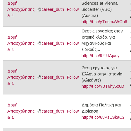
Δομή
Sciences at Vienna
Απασχόλησης
@
career_duth
Follow
Biocenter (VBC)
& Σ
(Austria)
http://t.co/yTnsmaWGh8
Θέσεις εργασίας στον
Δομή
Ιατρικό κλάδο, για
Απασχόλησης
@
career_duth
Follow
Μηχανικούς και
& Σ
ειδικούς...
http://t.co/92JifAjuqy
Θέση εργασίας για
Δομή
Έλληνα στην Ισπανία
Απασχόλησης
@
career_duth
Follow
(Αλικάντε)
& Σ
http://t.co/Y3T6hy5x0D
Δομή
Δημόσια Πολιτική και
Απασχόλησης
@
career_duth
Follow
Διοίκηση
& Σ
http://t.co/68PsESkaC2