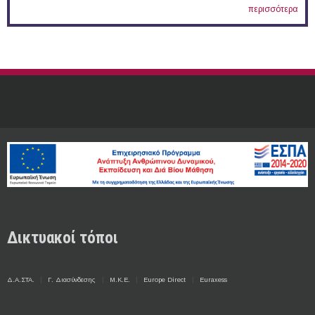
περισσότερα
Δικτυακοί τόποι
Δ.Α.ΣΤΑ.
Γ. Διασύνδεσης
Μ.Κ.Ε.
Europe Direct
Euraxess