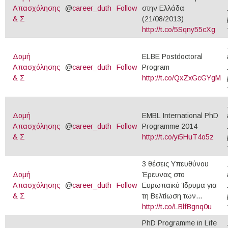
Απασχόλησης
@
career_duth
Follow
στην Ελλάδα
& Σ
(21/08/2013)
http://t.co/5Sqny55cXg
Δομή
ELBE Postdoctoral
Απασχόλησης
@
career_duth
Follow
Program
& Σ
http://t.co/QxZxGcGYgM
Δομή
EMBL International PhD
Απασχόλησης
@
career_duth
Follow
Programme 2014
& Σ
http://t.co/yi5HuT4o5z
3 θέσεις Yπευθύνου
Δομή
Έρευνας στο
Απασχόλησης
@
career_duth
Follow
Ευρωπαϊκό Ίδρυμα για
& Σ
τη Βελτίωση των...
http://t.co/LBlfBgnq0u
PhD Programme in Life