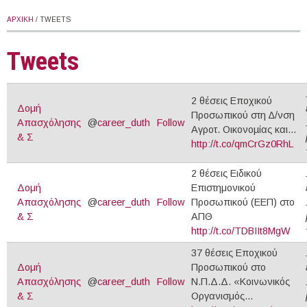
ΑΡΧΙΚΉ
/ TWEETS
Tweets
2 θέσεις Εποχικού
Δομή
Προσωπικού στη ∆/νση
Απασχόλησης
@
career_duth
Follow
Αγροτ. Οικονοµίας και...
& Σ
http://t.co/qmCrGz0RhL
2 θέσεις Ειδικού
Δομή
Επιστημονικού
Απασχόλησης
@
career_duth
Follow
Προσωπικού (ΕΕΠ) στο
& Σ
ΑΠΘ
http://t.co/TDBIIt8MgW
37 θέσεις Εποχικού
Δομή
Προσωπικού στο
Απασχόλησης
@
career_duth
Follow
Ν.Π.Δ.Δ. «Κοινωνικός
& Σ
Οργανισμός...