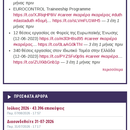
μήνας
πριν
EUROCONTROL Traineeship Programme
https://t.co/XJRiqHP8iV
#career
#καριέρα
#καριέρας
#duth
#dastaduth
#δομή
…
https://t.co/sLVmFU1WH5
—
3 έτη 1
μήνας
πριν
12 θέσεις εργασίας σε Φορείς της Ευρωπαϊκής Ένωσης
(12-06-2023)
https://t.co/m3l3H8sd95
#career
#καριέρα
#καριέρας
…
https://t.co/0LaAG0kThI
—
3 έτη 1 μήνας
πριν
340 θέσεις εργασίας στον Ιδιωτικό Τομέα στην Ελλάδα
(12-06-2023)
https://t.co/PYZSFv0p9s
#career
#καριέρα
…
https://t.co/ZUXkbGnb1p
—
3 έτη 1 μήνας
πριν
περισσότερα
ΠΡΟΣΦΑΤΑ ΑΡΘΡΑ
Ιούλιος 2026 - 43.396 επισκέψεις
Παρ, 07/08/2026 - 17:57
Διασυνδεθείτε 31-07-2026
Παρ, 31/07/2026 - 17:17