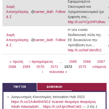
Εφαρμοσμένα
Δομή
Οικονομικά και
Απασχόλησης
@
career_duth
Follow
Χρηματοοικονομικά (με
& Σ
έμφαση στις...
http://t.co/YCp3XPUBwu
Η νέα ενιαία
Δομή
διαδικτυακή πύλη της
Απασχόλησης
@
career_duth
Follow
ΕΕ διευκολύνει την
& Σ
πρόσβαση των...
http://t.co/0oFzkrnfD2
ΣΕΛΊΔΕΣ
« πρώτη
‹ προηγούμενη
…
1565
1566
1567
1568
1569
1570
1571
1572
1573
επόμενη
›
τελευταία »
TWITTER
ΔΗΜΟΦΙΛΗ
Διαγωνισμός Καινοτομίας Innovation Hub 2023
https://t.co/1A4mShA5DZ
#career
#καριέρα
#καριέρας
#duth
#dastaduth
…
https://t.co/UpU0hwCxkS
—
3 έτη 1