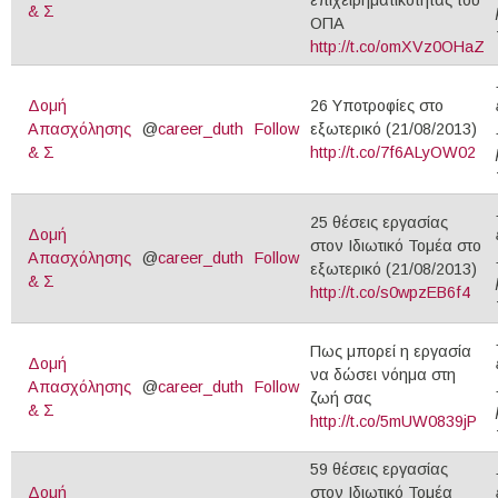
& Σ
ΟΠΑ
http://t.co/omXVz0OHaZ
Δομή
26 Υποτροφίες στο
Απασχόλησης
@
career_duth
Follow
εξωτερικό (21/08/2013)
& Σ
http://t.co/7f6ALyOW02
25 θέσεις εργασίας
Δομή
στον Ιδιωτικό Τομέα στο
Απασχόλησης
@
career_duth
Follow
εξωτερικό (21/08/2013)
& Σ
http://t.co/s0wpzEB6f4
Πως μπορεί η εργασία
Δομή
να δώσει νόημα στη
Απασχόλησης
@
career_duth
Follow
ζωή σας
& Σ
http://t.co/5mUW0839jP
59 θέσεις εργασίας
Δομή
στον Ιδιωτικό Τομέα