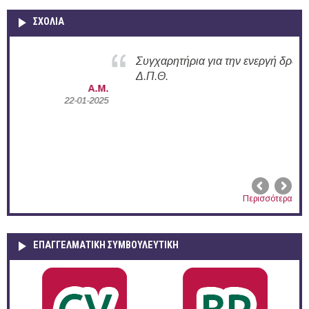
ΣΧΟΛΙΑ
Συγχαρητήρια για την ενεργή δράση σας στο
Δ.Π.Θ.
Α.Μ.
2025
Α.Π.
02-12-2024
Περισσότερα
ΕΠΑΓΓΕΛΜΑΤΙΚΉ ΣΥΜΒΟΥΛΕΥΤΙΚΉ