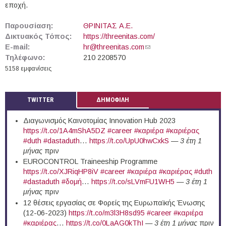
εποχή.
Παρουσίαση:
ΘΡΙΝΙΤΑΣ Α.Ε.
Δικτυακός Τόπος:
https://threenitas.com/
E-mail:
hr@threenitas.com
(link sends e-mail)
Τηλέφωνο:
210 2208570
5158 εμφανίσεις
TWITTER
ΔΗΜΟΦΙΛΗ
Διαγωνισμός Καινοτομίας Innovation Hub 2023
https://t.co/1A4mShA5DZ
#career
#καριέρα
#καριέρας
#duth
#dastaduth
…
https://t.co/UpU0hwCxkS
—
3 έτη 1
μήνας
πριν
EUROCONTROL Traineeship Programme
https://t.co/XJRiqHP8iV
#career
#καριέρα
#καριέρας
#duth
#dastaduth
#δομή
…
https://t.co/sLVmFU1WH5
—
3 έτη 1
μήνας
πριν
12 θέσεις εργασίας σε Φορείς της Ευρωπαϊκής Ένωσης
(12-06-2023)
https://t.co/m3l3H8sd95
#career
#καριέρα
#καριέρας
…
https://t.co/0LaAG0kThI
—
3 έτη 1 μήνας
πριν