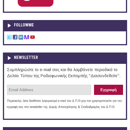
FOLLOWME
NEWSLETTER
Συμπληρώστε το e-mail σας και θα λαμβάνετε περιοδικά το
Δελτίο Τύπου της Ραδιοφωνικής Εκπομπής "Διασυνδεθείτε".
Παρακαλώ, όσοι διαθέτετε λογαριασμό e-mail του Δ.Π.Θ μην τον χρησιμοποιείτε για την
εγγραφή σας στο newsletter της Δομής Απασχόλησης & Σταδιοδρομίας του Δ.Π.Θ.