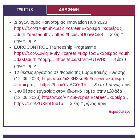
TWITTER
ΔΗΜΟΦΙΛΗ
Διαγωνισμός Καινοτομίας Innovation Hub 2023
https://t.co/1A4mShA5DZ
#career
#καριέρα
#καριέρας
#duth
#dastaduth
…
https://t.co/UpU0hwCxkS
—
3 έτη 1
μήνας
πριν
EUROCONTROL Traineeship Programme
https://t.co/XJRiqHP8iV
#career
#καριέρα
#καριέρας
#duth
#dastaduth
#δομή
…
https://t.co/sLVmFU1WH5
—
3 έτη 1
μήνας
πριν
12 θέσεις εργασίας σε Φορείς της Ευρωπαϊκής Ένωσης
(12-06-2023)
https://t.co/m3l3H8sd95
#career
#καριέρα
#καριέρας
…
https://t.co/0LaAG0kThI
—
3 έτη 1 μήνας
πριν
340 θέσεις εργασίας στον Ιδιωτικό Τομέα στην Ελλάδα
(12-06-2023)
https://t.co/PYZSFv0p9s
#career
#καριέρα
…
https://t.co/ZUXkbGnb1p
—
3 έτη 1 μήνας
πριν
περισσότερα