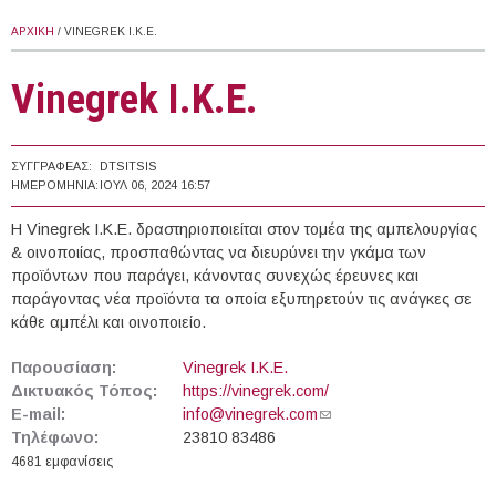
ΑΡΧΙΚΉ
/ VINEGREK I.Κ.Ε.
Vinegrek I.Κ.Ε.
ΣΥΓΓΡΑΦΈΑΣ:
DTSITSIS
ΗΜΕΡΟΜΗΝΊΑ:
ΙΟΥΛ 06, 2024 16:57
Η Vinegrek I.K.E. δραστηριοποιείται στον τομέα της αμπελουργίας
& οινοποιίας, προσπαθώντας να διευρύνει την γκάμα των
προϊόντων που παράγει, κάνοντας συνεχώς έρευνες και
παράγοντας νέα προϊόντα τα οποία εξυπηρετούν τις ανάγκες σε
κάθε αμπέλι και οινοποιείο.
Παρουσίαση:
Vinegrek I.Κ.Ε.
Δικτυακός Τόπος:
https://vinegrek.com/
E-mail:
info@vinegrek.com
(link sends e-mail)
Τηλέφωνο:
23810 83486
4681 εμφανίσεις