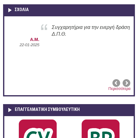
ΣΧΟΛΙΑ
Συγχαρητήρια για την ενεργή δράση σας στο
Δ.Π.Θ.
Α.Μ.
2025
Α.Π.
02-12-2024
Περισσότερα
ΕΠΑΓΓΕΛΜΑΤΙΚΉ ΣΥΜΒΟΥΛΕΥΤΙΚΉ