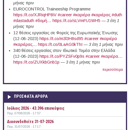
μήνας
πριν
EUROCONTROL Traineeship Programme
https://t.co/XJRiqHP8iV
#career
#καριέρα
#καριέρας
#duth
#dastaduth
#δομή
…
https://t.co/sLVmFU1WH5
—
3 έτη 1
μήνας
πριν
12 θέσεις εργασίας σε Φορείς της Ευρωπαϊκής Ένωσης
(12-06-2023)
https://t.co/m3l3H8sd95
#career
#καριέρα
#καριέρας
…
https://t.co/0LaAG0kThI
—
3 έτη 1 μήνας
πριν
340 θέσεις εργασίας στον Ιδιωτικό Τομέα στην Ελλάδα
(12-06-2023)
https://t.co/PYZSFv0p9s
#career
#καριέρα
…
https://t.co/ZUXkbGnb1p
—
3 έτη 1 μήνας
πριν
περισσότερα
ΠΡΟΣΦΑΤΑ ΑΡΘΡΑ
Ιούλιος 2026 - 43.396 επισκέψεις
Παρ, 07/08/2026 - 17:57
Διασυνδεθείτε 31-07-2026
Παρ, 31/07/2026 - 17:17