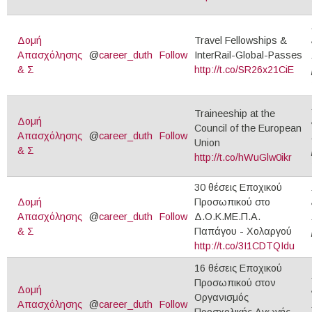
Δομή
Travel Fellowships &
Απασχόλησης
@
career_duth
Follow
InterRail-Global-Passes
& Σ
http://t.co/SR26x21CiE
Traineeship at the
Δομή
Council of the European
Απασχόλησης
@
career_duth
Follow
Union
& Σ
http://t.co/hWuGlw0ikr
30 θέσεις Εποχικού
Δομή
Προσωπικού στο
Απασχόλησης
@
career_duth
Follow
Δ.Ο.Κ.ΜΕ.Π.Α.
& Σ
Παπάγου - Χολαργού
http://t.co/3I1CDTQIdu
16 θέσεις Εποχικού
Προσωπικού στον
Δομή
Οργανισμός
Απασχόλησης
@
career_duth
Follow
Προσχολικής Αγωγής