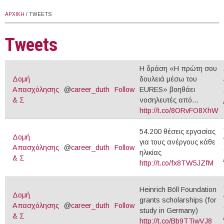
ΑΡΧΙΚΉ
/ TWEETS
Tweets
Η δράση «Η πρώτη σου
Δομή
δουλειά μέσω του
Απασχόλησης
@
career_duth
Follow
EURES» βοηθάει
& Σ
νοσηλευτές από...
http://t.co/8ORvFO8XhW
54.200 θέσεις εργασίας
Δομή
για τους ανέργους κάθε
Απασχόλησης
@
career_duth
Follow
ηλικίας
& Σ
http://t.co/fx8TW5JZfM
Heinrich Böll Foundation
Δομή
grants scholarships (for
Απασχόλησης
@
career_duth
Follow
study in Germany)
& Σ
http://t.co/Bb9TTiwVJ8