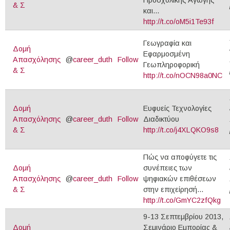
& Σ
και...
http://t.co/oM5i1Te93f
Γεωγραφία και
Δομή
Εφαρμοσμένη
Απασχόλησης
@
career_duth
Follow
Γεωπληροφορική
& Σ
http://t.co/nOCN98a0NC
Δομή
Ευφυείς Τεχνολογίες
Απασχόλησης
@
career_duth
Follow
Διαδικτύου
& Σ
http://t.co/j4XLQKO9s8
Πώς να αποφύγετε τις
Δομή
συνέπειες των
Απασχόλησης
@
career_duth
Follow
ψηφιακών επιθέσεων
& Σ
στην επιχείρησή...
http://t.co/GmYC2zfQkg
9-13 Σεπτεμβρίου 2013,
Δομή
Σεμινάριο Εμπορίας &