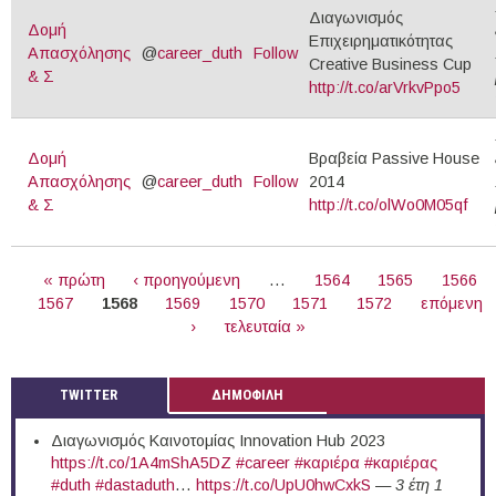
Διαγωνισμός
Δομή
Επιχειρηματικότητας
Απασχόλησης
@
career_duth
Follow
Creative Business Cup
& Σ
http://t.co/arVrkvPpo5
Δομή
Βραβεία Passive House
Απασχόλησης
@
career_duth
Follow
2014
& Σ
http://t.co/olWo0M05qf
ΣΕΛΊΔΕΣ
« πρώτη
‹ προηγούμενη
…
1564
1565
1566
1567
1568
1569
1570
1571
1572
επόμενη
›
τελευταία »
TWITTER
ΔΗΜΟΦΙΛΗ
Διαγωνισμός Καινοτομίας Innovation Hub 2023
https://t.co/1A4mShA5DZ
#career
#καριέρα
#καριέρας
#duth
#dastaduth
…
https://t.co/UpU0hwCxkS
—
3 έτη 1