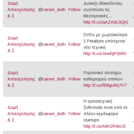
Δομή
Δυτικής Μακεδονίας
Απασχόλησης
@
career_duth
Follow
αναπτύσει τις
& Σ
Μεσογειακές...
http://t.co/qAZA9L0QlG
DVDs με χωρητικότητα
Δομή
1 Petabyte υπόσχεται
Απασχόλησης
@
career_duth
Follow
νέα τεχνική
& Σ
http://t.co/JowfqP0090
Δομή
Ρομποτικό σύστημα
Απασχόλησης
@
career_duth
Follow
καθαρισμού σπιτιών
& Σ
http://t.co/fB8guWj7O7
Η ερασιτεχνική
Δομή
ζυθοποιία είναι από τα
Απασχόλησης
@
career_duth
Follow
πλέον κερδοφόρα
& Σ
startups
http://t.co/A8rI2PdxUS