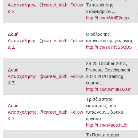
Απασχόλησης
@
career_duth
Follow
Τυποποίησης
& Σ
Σαλιγκαριών,...
http://t.co/fcW4E2qtqx
Δομή
Ο ρόλος της
Απασχόλησης
@
career_duth
Follow
οικογενειακής γεωργίας
& Σ
http://t.co/s67p5S5QBS
24-25 October 2013,
Δομή
Proposal Development
Απασχόλησης
@
career_duth
Follow
2014-2020 training
& Σ
course,...
http://t.co/t0vmnKUZGt
Τρισδιάστατοι
Δομή
εκτυπωτές που
Απασχόλησης
@
career_duth
Follow
τυπώνουν.. ζωτικά
& Σ
όργανα
http://t.co/nKaesJIL5r
Το Πανεπιστήμιο