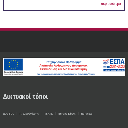
περισσότερα
Δικτυακοί τόποι
Δ.Α.ΣΤΑ.
Γ. Διασύνδεσης
Μ.Κ.Ε.
Europe Direct
Euraxess