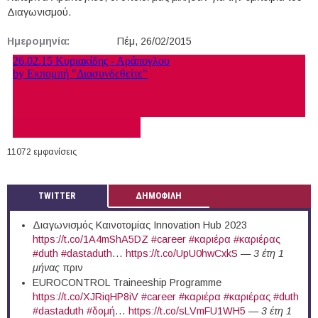
Διαγωνισμού.
Ημερομηνία:
Πέμ, 26/02/2015
11072 εμφανίσεις
TWITTER
ΔΗΜΟΦΙΛΗ
Διαγωνισμός Καινοτομίας Innovation Hub 2023
https://t.co/1A4mShA5DZ
#career
#καριέρα
#καριέρας
#duth
#dastaduth
…
https://t.co/UpU0hwCxkS
—
3 έτη 1
μήνας
πριν
EUROCONTROL Traineeship Programme
https://t.co/XJRiqHP8iV
#career
#καριέρα
#καριέρας
#duth
#dastaduth
#δομή
…
https://t.co/sLVmFU1WH5
—
3 έτη 1