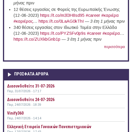
μήνας
πριν
12 θέσεις εργασίας σε Φορείς της Ευρωπαϊκής Ένωσης
(12-06-2023)
https://t.co/m3l3H8sd95
#career
#καριέρα
#καριέρας
…
https://t.co/0LaAG0kThI
—
3 έτη 1 μήνας
πριν
340 θέσεις εργασίας στον Ιδιωτικό Τομέα στην Ελλάδα
(12-06-2023)
https://t.co/PYZSFv0p9s
#career
#καριέρα
…
https://t.co/ZUXkbGnb1p
—
3 έτη 1 μήνας
πριν
περισσότερα
ΠΡΟΣΦΑΤΑ ΑΡΘΡΑ
Διασυνδεθείτε 31-07-2026
Παρ, 31/07/2026 - 17:17
Διασυνδεθείτε 24-07-2026
Παρ, 24/07/2026 - 18:39
Vinify360
Παρ, 24/07/2026 - 14:14
Ελληνική Εταιρεία Γυναικών Πανεπιστημιακών
Παρ, 17/07/2026 - 17:43