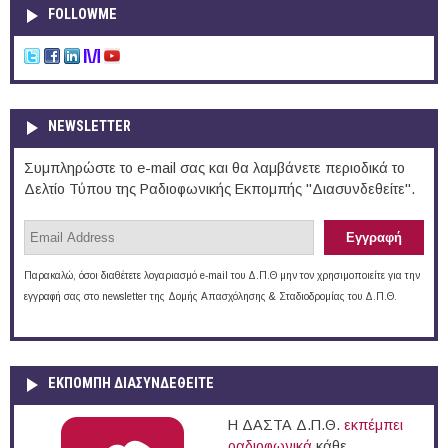
FOLLOWME
NEWSLETTER
Συμπληρώστε το e-mail σας και θα λαμβάνετε περιοδικά το
Δελτίο Τύπου της Ραδιοφωνικής Εκπομπής "Διασυνδεθείτε".
Παρακαλώ, όσοι διαθέτετε λογαριασμό e-mail του Δ.Π.Θ μην τον χρησιμοποιείτε για την
εγγραφή σας στο newsletter της Δομής Απασχόλησης & Σταδιοδρομίας του Δ.Π.Θ.
ΕΚΠΟΜΠΉ ΔΙΑΣΥΝΔΕΘΕΊΤΕ
Η ΔΑΣΤΑ Δ.Π.Θ.
εκπέμπει
ραδιοφωνικά
κάθε