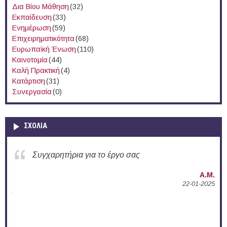
Δια Βίου Μάθηση
(32)
Εκπαίδευση
(33)
Ενημέρωση
(59)
Επιχειρηματικότητα
(68)
Ευρωπαϊκή Ένωση
(110)
Καινοτομία
(44)
Καλή Πρακτική
(4)
Κατάρτιση
(31)
Συνεργασία
(0)
ΣΧΟΛΙΑ
Συγχαρητήρια για την ενεργή δράση σας στο
Δ.Π.Θ.
Α.Μ.
22-01-2025
02-1