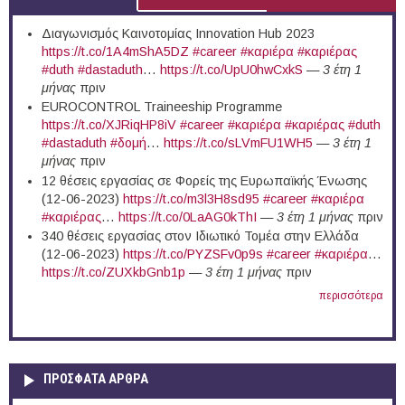
Διαγωνισμός Καινοτομίας Innovation Hub 2023
https://t.co/1A4mShA5DZ
#career
#καριέρα
#καριέρας
#duth
#dastaduth
…
https://t.co/UpU0hwCxkS
—
3 έτη 1
μήνας
πριν
EUROCONTROL Traineeship Programme
https://t.co/XJRiqHP8iV
#career
#καριέρα
#καριέρας
#duth
#dastaduth
#δομή
…
https://t.co/sLVmFU1WH5
—
3 έτη 1
μήνας
πριν
12 θέσεις εργασίας σε Φορείς της Ευρωπαϊκής Ένωσης
(12-06-2023)
https://t.co/m3l3H8sd95
#career
#καριέρα
#καριέρας
…
https://t.co/0LaAG0kThI
—
3 έτη 1 μήνας
πριν
340 θέσεις εργασίας στον Ιδιωτικό Τομέα στην Ελλάδα
(12-06-2023)
https://t.co/PYZSFv0p9s
#career
#καριέρα
…
https://t.co/ZUXkbGnb1p
—
3 έτη 1 μήνας
πριν
περισσότερα
ΠΡΟΣΦΑΤΑ ΑΡΘΡΑ