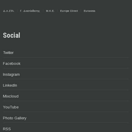
Δ.Α.ΣΤΑ.
Γ. Διασύνδεσης
Μ.Κ.Ε.
Europe Direct
Euraxess
Social
Twitter
Facebook
Instagram
LinkedIn
Mixcloud
YouTube
Photo Gallery
RSS