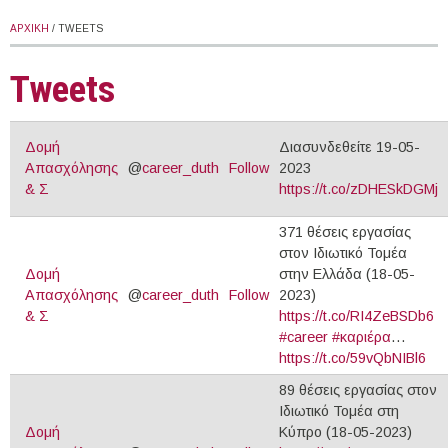
ΑΡΧΙΚΉ
/ TWEETS
Tweets
Δομή
Διασυνδεθείτε 19-05-
Απασχόλησης
@
career_duth
Follow
2023
& Σ
https://t.co/zDHESkDGMj
371 θέσεις εργασίας
στον Ιδιωτικό Τομέα
Δομή
στην Ελλάδα (18-05-
Απασχόλησης
@
career_duth
Follow
2023)
& Σ
https://t.co/RI4ZeBSDb6
#career
#καριέρα
…
https://t.co/59vQbNIBl6
89 θέσεις εργασίας στον
Ιδιωτικό Τομέα στη
Δομή
Κύπρο (18-05-2023)