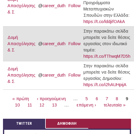
Προγράμματα
Απασχόλησης
@
career_duth
Follow
Μεταπτυχιακών
& Σ
Σπουδών στην Ελλάδα:
https://t.co/lddjifOAkA
Στην παρακάτω σελίδα
Δομή
μπορείτε να δείτε θέσεις
Απασχόλησης
@
career_duth
Follow
εργασίας στον ιδιωτικό
& Σ
τομέα:
https://t.co/fThwqM7D5h
Στην παρακάτω σελίδα
Δομή
μπορείτε να δείτε θέσεις
Απασχόλησης
@
career_duth
Follow
εργασίας Δημοσίου:
& Σ
https://t.co/i2hAUHpijA
ΣΕΛΊΔΕΣ
« πρώτη
‹ προηγούμενη
…
5
6
7
8
9
10
11
12
13
…
επόμενη ›
τελευταία »
TWITTER
ΔΗΜΟΦΙΛΗ