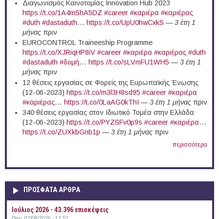
Διαγωνισμός Καινοτομίας Innovation Hub 2023
https://t.co/1A4mShA5DZ
#career
#καριέρα
#καριέρας
#duth
#dastaduth
…
https://t.co/UpU0hwCxkS
—
3 έτη 1
μήνας
πριν
EUROCONTROL Traineeship Programme
https://t.co/XJRiqHP8iV
#career
#καριέρα
#καριέρας
#duth
#dastaduth
#δομή
…
https://t.co/sLVmFU1WH5
—
3 έτη 1
μήνας
πριν
12 θέσεις εργασίας σε Φορείς της Ευρωπαϊκής Ένωσης
(12-06-2023)
https://t.co/m3l3H8sd95
#career
#καριέρα
#καριέρας
…
https://t.co/0LaAG0kThI
—
3 έτη 1 μήνας
πριν
340 θέσεις εργασίας στον Ιδιωτικό Τομέα στην Ελλάδα
(12-06-2023)
https://t.co/PYZSFv0p9s
#career
#καριέρα
…
https://t.co/ZUXkbGnb1p
—
3 έτη 1 μήνας
πριν
περισσότερα
ΠΡΟΣΦΑΤΑ ΑΡΘΡΑ
Ιούλιος 2026 - 43.396 επισκέψεις
Παρ, 07/08/2026 - 17:57