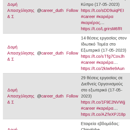
Δομή
Κύπρο (17-05-2023)
Απασχόλησης
@
career_duth
Follow
https://t.co/sDD9uiqPEI
& Σ
#career
#καριέρα
#καριέρας
…
https://t.co/LgrirsM6fR
14 θέσεις εργασίας στον
Ιδιωτικό Τομέα στο
Δομή
Εξωτερικό (17-05-2023)
Απασχόλησης
@
career_duth
Follow
https://t.co/sTfg7CovJh
& Σ
#career
#καριέρα
…
https://t.co/2kIw9e9Aun
29 θέσεις εργασίας σε
Διεθνείς Οργανισμούς
Δομή
στο εξωτερικό (17-05-
Απασχόλησης
@
career_duth
Follow
2023)
& Σ
https://t.co/1F9E2NVWjj
#career
#καριέρα
…
https://t.co/AZfeXPJ18p
Εταιρεία εβδομάδας:
Δομή
Chipglobe