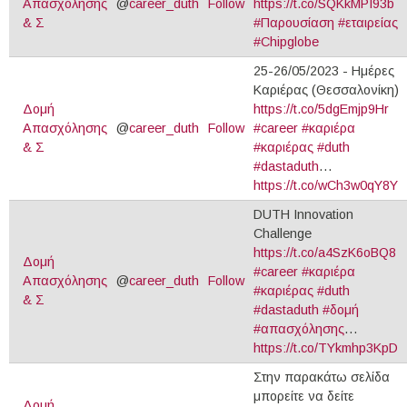
Απασχόλησης
@
career_duth
Follow
https://t.co/SQKkMPI93b
& Σ
#Παρουσίαση
#εταιρείας
#Chipglobe
25-26/05/2023 - Ημέρες
Καριέρας (Θεσσαλονίκη)
Δομή
https://t.co/5dgEmjp9Hr
Απασχόλησης
@
career_duth
Follow
#career
#καριέρα
& Σ
#καριέρας
#duth
#dastaduth
…
https://t.co/wCh3w0qY8Y
DUTH Innovation
Challenge
https://t.co/a4SzK6oBQ8
Δομή
#career
#καριέρα
Απασχόλησης
@
career_duth
Follow
#καριέρας
#duth
& Σ
#dastaduth
#δομή
#απασχόλησης
…
https://t.co/TYkmhp3KpD
Στην παρακάτω σελίδα
μπορείτε να δείτε
Δομή