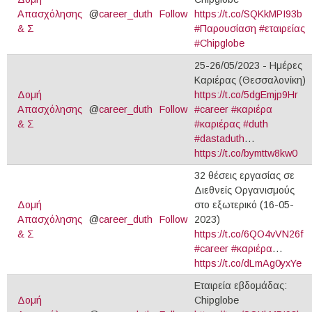
Απασχόλησης
@
career_duth
Follow
https://t.co/SQKkMPI93b
& Σ
#Παρουσίαση
#εταιρείας
#Chipglobe
25-26/05/2023 - Ημέρες
Καριέρας (Θεσσαλονίκη)
Δομή
https://t.co/5dgEmjp9Hr
Απασχόλησης
@
career_duth
Follow
#career
#καριέρα
& Σ
#καριέρας
#duth
#dastaduth
…
https://t.co/bymttw8kw0
32 θέσεις εργασίας σε
Διεθνείς Οργανισμούς
Δομή
στο εξωτερικό (16-05-
Απασχόλησης
@
career_duth
Follow
2023)
& Σ
https://t.co/6QO4vVN26f
#career
#καριέρα
…
https://t.co/dLmAg0yxYe
Εταιρεία εβδομάδας:
Δομή
Chipglobe