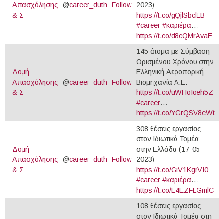
Απασχόλησης
@
career_duth
Follow
2023)
& Σ
https://t.co/gQjlSbclLB
#career
#καριέρα
…
https://t.co/d8cQMrAvaE
145 άτομα με Σύμβαση
Ορισμένου Χρόνου στην
Δομή
Ελληνική Αεροπορική
Απασχόλησης
@
career_duth
Follow
Βιομηχανία Α.Ε.
& Σ
https://t.co/uWHoIoeh5Z
#career
…
https://t.co/YGrQSV8eWt
308 θέσεις εργασίας
στον Ιδιωτικό Τομέα
Δομή
στην Ελλάδα (17-05-
Απασχόλησης
@
career_duth
Follow
2023)
& Σ
https://t.co/GiV1KgrVI0
#career
#καριέρα
…
https://t.co/E4EZFLGmlC
108 θέσεις εργασίας
στον Ιδιωτικό Τομέα στη