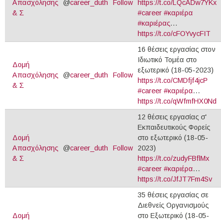
Απασχόλησης
@
career_duth
Follow
https://t.co/LQcADw7YKx
& Σ
#career
#καριέρα
#καριέρας
…
https://t.co/cFOYvycFIT
16 θέσεις εργασίας στον
Ιδιωτικό Τομέα στο
Δομή
εξωτερικό (18-05-2023)
Απασχόλησης
@
career_duth
Follow
https://t.co/CMDfjf4jcP
& Σ
#career
#καριέρα
…
https://t.co/qWfmfHX0Nd
12 θέσεις εργασίας σ'
Εκπαιδευτικούς Φορείς
Δομή
στο εξωτερικό (18-05-
Απασχόλησης
@
career_duth
Follow
2023)
& Σ
https://t.co/zudyFBflMx
#career
#καριέρα
…
https://t.co/JfJT7Fm4Sv
35 θέσεις εργασίας σε
Διεθνείς Οργανισμούς
Δομή
στο Εξωτερικό (18-05-