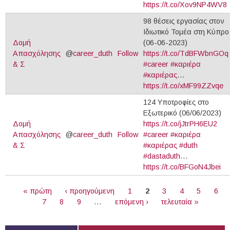
https://t.co/Xov9NP4WV8
98 θέσεις εργασίας στον
Ιδιωτικό Τομέα στη Κύπρο
Δομή
(06-06-2023)
Απασχόλησης
@
career_duth
Follow
https://t.co/TdBFWbnGOq
& Σ
#career
#καριέρα
#καριέρας
…
https://t.co/xMF99ZZvqe
124 Υποτροφίες στο
Εξωτερικό (06/06/2023)
Δομή
https://t.co/jJtrPH6EU2
Απασχόλησης
@
career_duth
Follow
#career
#καριέρα
& Σ
#καριέρας
#duth
#dastaduth
…
https://t.co/BFGoN4Jbei
ΣΕΛΊΔΕΣ
« πρώτη
‹ προηγούμενη
1
2
3
4
5
6
7
8
9
…
επόμενη ›
τελευταία »