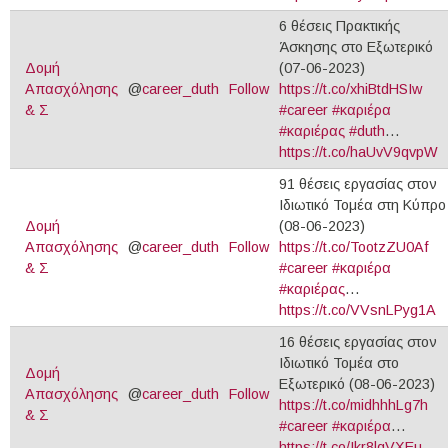
6 θέσεις Πρακτικής
Άσκησης στο Εξωτερικό
Δομή
(07-06-2023)
Απασχόλησης
@
career_duth
Follow
https://t.co/xhiBtdHSIw
& Σ
#career
#καριέρα
#καριέρας
#duth
…
https://t.co/haUvV9qvpW
91 θέσεις εργασίας στον
Ιδιωτικό Τομέα στη Κύπρο
Δομή
(08-06-2023)
Απασχόλησης
@
career_duth
Follow
https://t.co/TootzZU0Af
& Σ
#career
#καριέρα
#καριέρας
…
https://t.co/VVsnLPyg1A
16 θέσεις εργασίας στον
Ιδιωτικό Τομέα στο
Δομή
Εξωτερικό (08-06-2023)
Απασχόλησης
@
career_duth
Follow
https://t.co/midhhhLg7h
& Σ
#career
#καριέρα
…
https://t.co/Ikr8lqVXEu