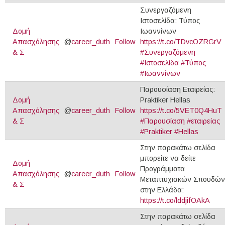
Συνεργαζόμενη
Ιστοσελίδα: Τύπος
Δομή
Ιωαννίνων
Απασχόλησης
@
career_duth
Follow
https://t.co/TDvcOZRGrV
& Σ
#Συνεργαζόμενη
#Ιστοσελίδα
#Τύπος
#Ιωαννίνων
Παρουσίαση Εταιρείας:
Δομή
Praktiker Hellas
Απασχόλησης
@
career_duth
Follow
https://t.co/5VET0Q4HuT
& Σ
#Παρουσίαση
#εταιρείας
#Praktiker
#Hellas
Στην παρακάτω σελίδα
μπορείτε να δείτε
Δομή
Προγράμματα
Απασχόλησης
@
career_duth
Follow
Μεταπτυχιακών Σπουδών
& Σ
στην Ελλάδα:
https://t.co/lddjifOAkA
Στην παρακάτω σελίδα