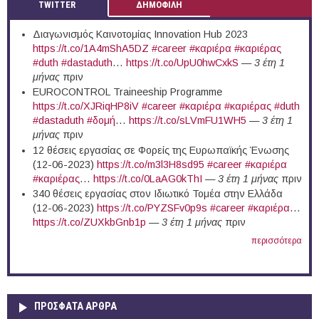
TWITTER
ΔΗΜΟΦΙΛΗ
Διαγωνισμός Καινοτομίας Innovation Hub 2023
https://t.co/1A4mShA5DZ
#career
#καριέρα
#καριέρας
#duth
#dastaduth
…
https://t.co/UpU0hwCxkS
—
3 έτη 1
μήνας
πριν
EUROCONTROL Traineeship Programme
https://t.co/XJRiqHP8iV
#career
#καριέρα
#καριέρας
#duth
#dastaduth
#δομή
…
https://t.co/sLVmFU1WH5
—
3 έτη 1
μήνας
πριν
12 θέσεις εργασίας σε Φορείς της Ευρωπαϊκής Ένωσης
(12-06-2023)
https://t.co/m3l3H8sd95
#career
#καριέρα
#καριέρας
…
https://t.co/0LaAG0kThI
—
3 έτη 1 μήνας
πριν
340 θέσεις εργασίας στον Ιδιωτικό Τομέα στην Ελλάδα
(12-06-2023)
https://t.co/PYZSFv0p9s
#career
#καριέρα
…
https://t.co/ZUXkbGnb1p
—
3 έτη 1 μήνας
πριν
περισσότερα
ΠΡΟΣΦΑΤΑ ΑΡΘΡΑ