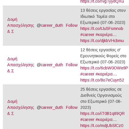
https://t.co/rvgTyydQXu
13 θέσεις εργασίας στον
Ιδιωτικό Τομέα στο
Δομή
Εξωτερικό (07-06-2023)
Απασχόλησης
@
career_duth
Follow
https://t.co/tJu5Fsmnob
& Σ
#career
#καριέρα
…
https://t.co/djkbVHcbmu
12 θέσεις εργασίας σ'
Ερευνητικούς Φορείς στο
Δομή
Εξωτερικό (07-06-2023)
Απασχόλησης
@
career_duth
Follow
https://t.co/6cbW0OWe9P
& Σ
#career
#καριέρα
…
https://t.co/8o7eCuyn52
25 θέσεις εργασίας σε
Διεθνείς Οργανισμούς
Δομή
στο Εξωτερικό (07-06-
Απασχόλησης
@
career_duth
Follow
2023)
& Σ
https://t.co/iT0B1q89QR
#career
#καριέρα
…
https://t.co/mdjUbSlCz0