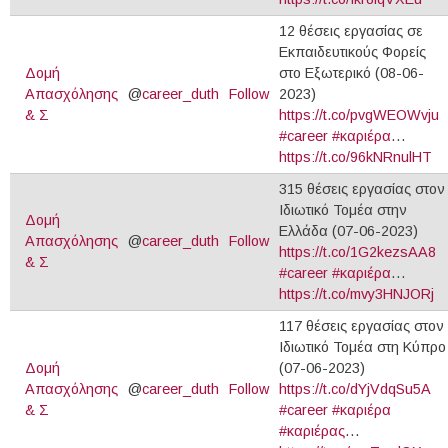
12 θέσεις εργασίας σε
Εκπαιδευτικούς Φορείς
Δομή
στο Εξωτερικό (08-06-
Απασχόλησης
@
career_duth
Follow
2023)
& Σ
https://t.co/pvgWEOWvju
#career
#καριέρα
…
https://t.co/96kNRnulHT
315 θέσεις εργασίας στον
Ιδιωτικό Τομέα στην
Δομή
Ελλάδα (07-06-2023)
Απασχόλησης
@
career_duth
Follow
https://t.co/1G2kezsAA8
& Σ
#career
#καριέρα
…
https://t.co/mvy3HNJORj
117 θέσεις εργασίας στον
Ιδιωτικό Τομέα στη Κύπρο
Δομή
(07-06-2023)
Απασχόλησης
@
career_duth
Follow
https://t.co/dYjVdqSu5A
& Σ
#career
#καριέρα
#καριέρας
…