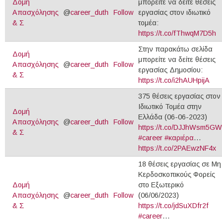
Δομή
μπορείτε να δείτε θέσεις
Απασχόλησης
@
career_duth
Follow
εργασίας στον ιδιωτικό
& Σ
τομέα:
https://t.co/fThwqM7D5h
Στην παρακάτω σελίδα
Δομή
μπορείτε να δείτε θέσεις
Απασχόλησης
@
career_duth
Follow
εργασίας Δημοσίου:
& Σ
https://t.co/i2hAUHpijA
375 θέσεις εργασίας στον
Ιδιωτικό Τομέα στην
Δομή
Ελλάδα (06-06-2023)
Απασχόλησης
@
career_duth
Follow
https://t.co/DJJhWsm5GW
& Σ
#career
#καριέρα
…
https://t.co/2PAEwzNF4x
18 θέσεις εργασίας σε Μη
Κερδοσκοπικούς Φορείς
Δομή
στο Εξωτερικό
Απασχόλησης
@
career_duth
Follow
(06/06/2023)
& Σ
https://t.co/jdSuXDfr2f
#career
…