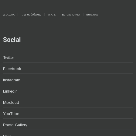
Δ.Α.ΣΤΑ.
Γ. Διασύνδεσης
Μ.Κ.Ε.
Europe Direct
Euraxess
Social
Twitter
Facebook
Instagram
LinkedIn
Mixcloud
YouTube
Photo Gallery