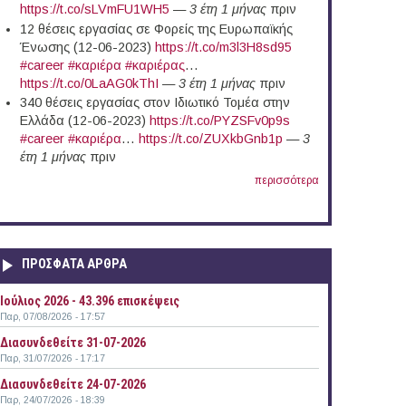
https://t.co/sLVmFU1WH5
—
3 έτη 1 μήνας
πριν
12 θέσεις εργασίας σε Φορείς της Ευρωπαϊκής
Ένωσης (12-06-2023)
https://t.co/m3l3H8sd95
#career
#καριέρα
#καριέρας
…
https://t.co/0LaAG0kThI
—
3 έτη 1 μήνας
πριν
340 θέσεις εργασίας στον Ιδιωτικό Τομέα στην
Ελλάδα (12-06-2023)
https://t.co/PYZSFv0p9s
#career
#καριέρα
…
https://t.co/ZUXkbGnb1p
—
3
έτη 1 μήνας
πριν
περισσότερα
ΠΡΟΣΦΑΤΑ ΑΡΘΡΑ
Ιούλιος 2026 - 43.396 επισκέψεις
Παρ, 07/08/2026 - 17:57
Διασυνδεθείτε 31-07-2026
Παρ, 31/07/2026 - 17:17
 του Δικτύου Επιχειρηματικών Αγγέλων του ΕΒΕΑ
Διασυνδεθείτε 24-07-2026
Παρ, 24/07/2026 - 18:39