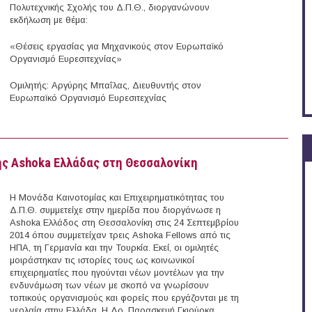
Πολυτεχνικής Σχολής του Δ.Π.Θ., διοργανώνουν
εκδήλωση με θέμα:
«Θέσεις εργασίας για Μηχανικούς στον Ευρωπαϊκό
Οργανισμό Ευρεσιτεχνίας»
Ομιλητής: Αργύρης Μπαΐλας, Διευθυντής στον
Ευρωπαϊκό Οργανισμό Ευρεσιτεχνίας
ίας για Μηχανικούς στον Ευρωπαϊκό Οργανισμό Ευρεσιτεχνίας (Ξάνθη)
της Αshoka Ελλάδας στη Θεσσαλονίκη
Η Μονάδα Καινοτομίας και Επιχειρηματικότητας του
Δ.Π.Θ. συμμετείχε στην ημερίδα που διοργάνωσε η
Αshoka Ελλάδος στη Θεσσαλονίκη στις 24 Σεπτεμβρίου
2014 όπου συμμετείχαν τρεις Ashoka Fellows από τις
ΗΠΑ, τη Γερμανία και την Τουρκία. Εκεί, οι ομιλητές
μοιράστηκαν τις ιστορίες τους ως κοινωνικοί
επιχειρηματίες που ηγούνται νέων μοντέλων για την
ενδυνάμωση των νέων με σκοπό να γνωρίσουν
τοπικούς οργανισμούς και φορείς που εργάζονται με τη
νεολαία στην Ελλάδα. Η Δρ. Παρασκευή Γκιούρκα,