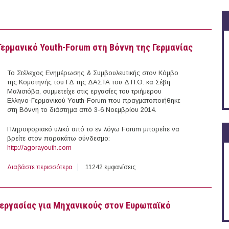
ν εκδήλωση Uniday της EESTEC LC Xanthi
Γερμανικό Youth-Forum στη Βόννη της Γερμανίας
Το Στέλεχος Ενημέρωσης & Συμβουλευτικής στον Κόμβο
της Κομοτηνής του ΓΔ της ΔΑΣΤΑ του Δ.Π.Θ. κα Σέβη
Μαλισιόβα, συμμετείχε στις εργασίες του τριήμερου
Ελληνο-Γερμανικού Youth-Forum που πραγματοποιήθηκε
στη Βόννη το διάστημα από 3-6 Νοεμβρίου 2014.
Πληροφοριακό υλικό από το εν λόγω Forum μπορείτε να
βρείτε στον παρακάτω σύνδεσμο:
http://agorayouth.com
Διαβάστε περισσότερα
για Συμμετοχή της ΔΑΣΤΑ του Δ.Π.Θ. στο Ελληνο-Γερμα
11242 εμφανίσεις
 εργασίας για Μηχανικούς στον Ευρωπαϊκό