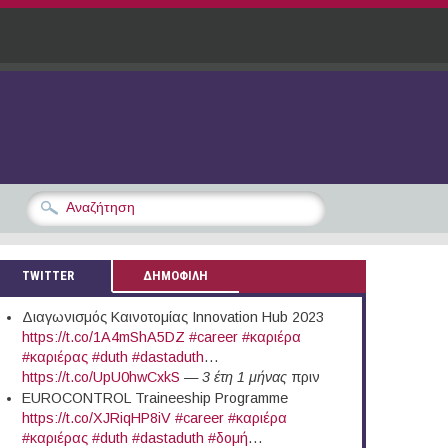
TWITTER
ΔΗΜΟΦΙΛΗ
Διαγωνισμός Καινοτομίας Innovation Hub 2023
https://t.co/1A4mShA5DZ
#career
#καριέρα
#καριέρας
#duth
#dastaduth
…
https://t.co/UpU0hwCxkS
—
3 έτη 1 μήνας
πριν
EUROCONTROL Traineeship Programme
https://t.co/XJRiqHP8iV
#career
#καριέρα
#καριέρας
#duth
#dastaduth
#δομή
…