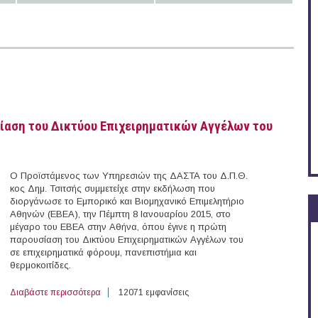
σίαση του Δικτύου Επιχειρηματικών Αγγέλων του
Ο Προϊστάμενος των Υπηρεσιών της ΔΑΣΤΑ του Δ.Π.Θ.
κος Δημ. Τσιτσής συμμετείχε στην εκδήλωση που
διοργάνωσε το Εμπορικό και Βιομηχανικό Επιμελητήριο
Αθηνών (EBEA), την Πέμπτη 8 Ιανουαρίου 2015, στο
μέγαρο του ΕΒΕΑ στην Αθήνα, όπου έγινε η πρώτη
παρουσίαση του Δικτύου Επιχειρηματικών Αγγέλων του
σε επιχειρηματικά φόρουμ, πανεπιστήμια και
θερμοκοιτίδες.
Διαβάστε περισσότερα
για Συμμετοχή της ΔΑΣΤΑ του Δ.Π.Θ. στην παρουσίαση
12071 εμφανίσεις