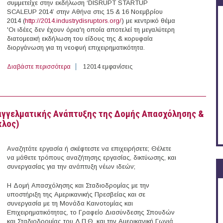
συμμετείχε στην εκδήλωση ‘DISRUPT STARTUP
SCALEUP 2014’ στην Αθήνα στις 15 & 16 Νοεμβρίου
2014 (
http://2014.industrydisruptors.org/
) με κεντρικό θέμα
δαία δουλειά
Συγχαρητήρια για το έργο σας
'Οι ιδέες δεν έχουν όρια'η οποία αποτελεί τη μεγαλύτερη
σας τόπο
διατομεακή εκδήλωση του είδους της & κορυφαία
Α.Μ.
διοργάνωση για τη νεοφυή επιχειρηματικότητα.
22-01-2025
Σ.Α.
22/05/2017
Διαβάστε περισσότερα
για Συμμετοχή της Μ.Κ.Ε. του Δ.Π.Θ. στην εκδήλωση
12014 εμφανίσεις
αγγελματικής Ανάπτυξης της Δομής Απασχόλησης &
κλος)
Αναζητάτε εργασία ή σκέφτεστε να επιχειρήσετε; Θέλετε
να μάθετε τρόπους αναζήτησης εργασίας, δικτύωσης, και
συνεργασίας για την ανάπτυξη νέων ιδεών;
Η Δομή Απασχόλησης και Σταδιοδρομίας με την
υποστήριξη της Αμερικανικής Πρεσβείας και σε
συνεργασία με τη Μονάδα Καινοτομίας και
Επιχειρηματικότητας, το Γραφείο Διασύνδεσης Σπουδών
και Σταδιοδρομίας του Δ.Π.Θ. και την Αμερικανική Γωνιά