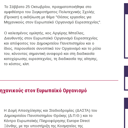
Το Σάββατο 25 Οκτωβρίου, πραγματοποιήθηκε στο
αμφιθέατρο του Συγκροτήματος Πολυτεχνικής Σχολής
(Προκατ) η εκδήλωση με θέμα "Θέσεις εργασίας για
Μηχανικούς στον Ευρωπαϊκό Οργανισμό Ευρεσιτεχνίας".
Ο καλεσμένος ομιλητής, κος Αργύρης Μπαΐλας,
Διευθυντής στον Ευρωπαϊκό Οργανισμό Ευρεσιτεχνίας
και απόφοιτος του Δημοκριτείου Πανεπιστημίου και ο
ίδιος, παρουσίασε συνοπτικά τον Οργανισμό και το ρόλο
του, κάνοντας σημαντική αναφορά και στη διαδικασία
κατοχύρωσης ευρεσιτεχνίας, τη διαδικασία της αίτησης,
το κόστος, κλπ.
Θέσεις εργασίας για Μηχανικούς στον Ευρωπαϊκό Οργανισμό Ευρεσιτεχνίας
 Μηχανικούς στον Ευρωπαϊκό Οργανισμό
Η Δομή Απασχόλησης και Σταδιοδρομίας (ΔΑΣΤΑ) του
Δημοκριτείου Πανεπιστημίου Θράκης (Δ.Π.Θ.) και το
Κέντρο Ευρωπαϊκής Πληροφόρησης Europe Direct
Ξάνθης, με την υποστήριξη της Κοσμητείας της