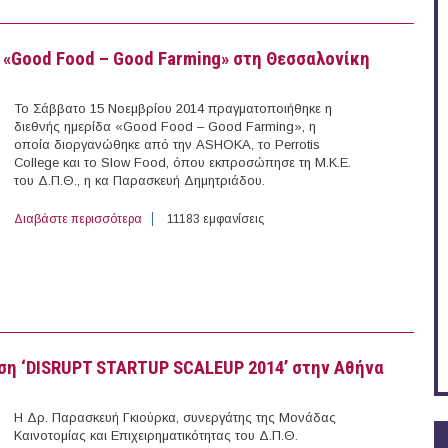
α «Good Food – Good Farming» στη Θεσσαλονίκη
Το Σάββατο 15 Νοεμβρίου 2014 πραγματοποιήθηκε η
διεθνής ημερίδα «Good Food – Good Farming», η
οποία διοργανώθηκε από την ASHOKA, το Perrotis
College και το Slow Food, όπου εκπροσώπησε τη Μ.Κ.Ε.
του Δ.Π.Θ., η κα Παρασκευή Δημητριάδου.
Διαβάστε περισσότερα
για Συμμετοχή της Μ.Κ.Ε. του Δ.Π.Θ. στην ημερίδα «
11183 εμφανίσεις
ωση ‘DISRUPT STARTUP SCALEUP 2014’ στην Αθήνα
Η Δρ. Παρασκευή Γκιούρκα, συνεργάτης της Μονάδας
Καινοτομίας και Επιχειρηματικότητας του Δ.Π.Θ.