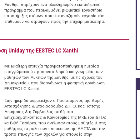
Ξάνθης, παρέχουν ένα ολοκληρωμένο εκπαιδευτικό
πρόγραμμα που περιλαμβάνει βιωματικά εργαστήρια
υποστήριξης ατόμων που είτε αναζητούν εργασία είτε
επιθυμούν να στραφούν προς την επιχειρηματικότητα.
και Επαγγελματικής Ανάπτυξης της Δομής Απασχόλησης & Σταδιοδρομίας του Δ.
ση Uniday της EESTEC LC Xanthi
Με ιδιαίτερη επιτυχία πραγματοποιήθηκε η ημερίδα
επαγγελματικού προσανατολισμού και γνωριμίας των
μαθητών των Λυκείων της Ξάνθης, με τις σχολές του
Δημοκριτείου, που διοργάνωσε η φοιτητική οργάνωση
EESTEC LC Xanthi.
Στην ημερίδα συμμετείχαν ο Προϊστάμενος της Δομής
Απασχόλησης & Σταδιοδρομίας Δ.Π.Θ. κος Τσιτσής
Δημήτριος & η Σύμβουλος σε θέματα
Επιχειρηματικότητας & Καινοτομίας της ΜΚΕ του Δ.Π.Θ.
κα Βιβή Γκιούρκα, που ανέλυσαν στους μαθητές & στις
μαθήτριες το ρόλο των υπηρεσιών της ΔΑΣΤΑ και τον
τρόπο επιλογής των σχολών για σπουδές στην