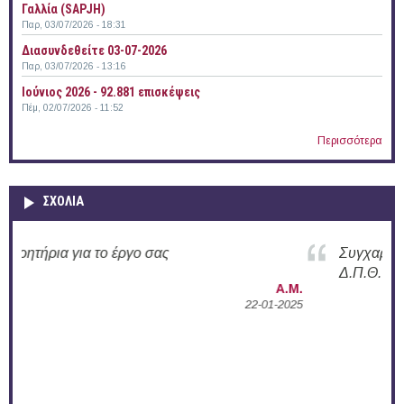
Γαλλία (SAPJH)
Παρ, 03/07/2026 - 18:31
Διασυνδεθείτε 03-07-2026
Παρ, 03/07/2026 - 13:16
Ιούνιος 2026 - 92.881 επισκέψεις
Πέμ, 02/07/2026 - 11:52
Περισσότερα
ΣΧΟΛΙΑ
Συγχαρητήρια για την ενεργή δράση σας στο
Δ.Π.Θ.
Α.Μ.
2025
Α.Π.
02-12-2024