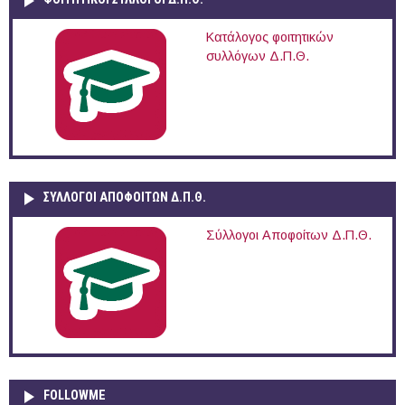
Κατάλογος φοιτητικών
συλλόγων Δ.Π.Θ.
ΣΥΛΛΟΓΟΙ ΑΠΟΦΟΙΤΩΝ Δ.Π.Θ.
Σύλλογοι Αποφοίτων Δ.Π.Θ.
FOLLOWME