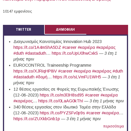
10147 εμφανίσεις
TWITTER
ΔΗΜΟΦΙΛΗ
Διαγωνισμός Καινοτομίας Innovation Hub 2023
https://t.co/1A4mShA5DZ
#career
#καριέρα
#καριέρας
#duth
#dastaduth
…
https://t.co/UpU0hwCxkS
—
3 έτη 1
μήνας
πριν
EUROCONTROL Traineeship Programme
https://t.co/XJRiqHP8iV
#career
#καριέρα
#καριέρας
#duth
#dastaduth
#δομή
…
https://t.co/sLVmFU1WH5
—
3 έτη 1
μήνας
πριν
12 θέσεις εργασίας σε Φορείς της Ευρωπαϊκής Ένωσης
(12-06-2023)
https://t.co/m3l3H8sd95
#career
#καριέρα
#καριέρας
…
https://t.co/0LaAG0kThI
—
3 έτη 1 μήνας
πριν
340 θέσεις εργασίας στον Ιδιωτικό Τομέα στην Ελλάδα
(12-06-2023)
https://t.co/PYZSFv0p9s
#career
#καριέρα
…
https://t.co/ZUXkbGnb1p
—
3 έτη 1 μήνας
πριν
περισσότερα