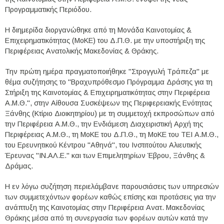
Προγραμματικής Περιόδου.
Η διημερίδα διοργανώθηκε από τη Μονάδα Καινοτομίας &
Επιχειρηματικότητας (ΜοΚΕ) του Δ.Π.Θ. με την υποστήριξη της
Περιφέρειας Ανατολικής Μακεδονίας & Θράκης.
Την πρώτη ημέρα πραγματοποιήθηκε "Στρογγυλή Τράπεζα" με
θέμα συζήτησης το "Βραχυπρόθεσμο Πρόγραμμα Δράσης για τη
Στήριξη της Καινοτομίας & Επιχειρηματικότητας στην Περιφέρεια
Α.Μ.Θ.", στην Αίθουσα Συσκέψεων της Περιφερειακής Ενότητας
Ξάνθης (Κτίριο Διοικητηρίου) με τη συμμετοχή εκπροσώπων από
την Περιφέρεια Α.Μ.Θ., την Ενδιάμεση Διαχειριστική Αρχή της
Περιφέρειας Α.Μ.Θ., τη ΜοΚΕ του Δ.Π.Θ., τη ΜοΚΕ του ΤΕΙ Α.Μ.Θ.,
του Ερευνητικού Κέντρου "Αθηνά", του Ινστιτούτου Αλιευτικής
Έρευνας "ΙΝ.ΑΛ.Ε." και των Επιμελητηρίων Έβρου, Ξάνθης &
Δράμας.
Η εν λόγω συζήτηση περιελάμβανε παρουσιάσεις των υπηρεσιών
των συμμετεχόντων φορέων καθώς επίσης και προτάσεις για την
ανάπτυξη της Καινοτομίας στην Περιφέρεια Ανατ. Μακεδονίας
Θράκης μέσα από τη συνεργασία των φορέων αυτών κατά την