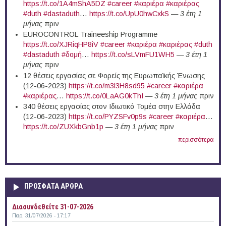
https://t.co/1A4mShA5DZ
#career
#καριέρα
#καριέρας
#duth
#dastaduth
…
https://t.co/UpU0hwCxkS
—
3 έτη 1
μήνας
πριν
EUROCONTROL Traineeship Programme
https://t.co/XJRiqHP8iV
#career
#καριέρα
#καριέρας
#duth
#dastaduth
#δομή
…
https://t.co/sLVmFU1WH5
—
3 έτη 1
μήνας
πριν
12 θέσεις εργασίας σε Φορείς της Ευρωπαϊκής Ένωσης
(12-06-2023)
https://t.co/m3l3H8sd95
#career
#καριέρα
#καριέρας
…
https://t.co/0LaAG0kThI
—
3 έτη 1 μήνας
πριν
340 θέσεις εργασίας στον Ιδιωτικό Τομέα στην Ελλάδα
(12-06-2023)
https://t.co/PYZSFv0p9s
#career
#καριέρα
…
https://t.co/ZUXkbGnb1p
—
3 έτη 1 μήνας
πριν
περισσότερα
ΠΡΟΣΦΑΤΑ ΑΡΘΡΑ
Διασυνδεθείτε 31-07-2026
Παρ, 31/07/2026 - 17:17