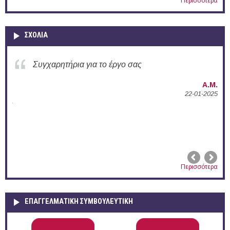
Περισσότερα
ΣΧΟΛΙΑ
Συγχαρητήρια για την ενεργή δράση σας σ
Δ.Π.Θ.
Α.Μ.
22-01-2025
0
Περισσότερα
ΕΠΑΓΓΕΛΜΑΤΙΚΉ ΣΥΜΒΟΥΛΕΥΤΙΚΉ