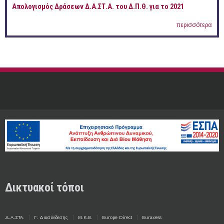
Απολογισμός Δράσεων Δ.Α.ΣΤ.Α. του Δ.Π.Θ. για το 2021
περισσότερα
Δικτυακοί τόποι
Δ.Α.ΣΤΑ.
Γ. Διασύνδεσης
Μ.Κ.Ε.
Europe Direct
Euraxess