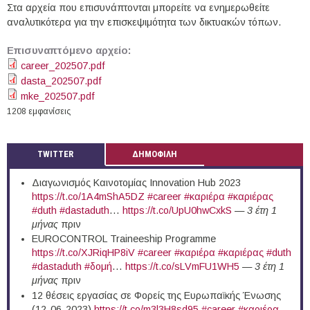
Στα αρχεία που επισυνάπτονται μπορείτε να ενημερωθείτε
αναλυτικότερα για την επισκεψιμότητα των δικτυακών τόπων.
Επισυναπτόμενο αρχείο:
career_202507.pdf
dasta_202507.pdf
mke_202507.pdf
1208 εμφανίσεις
TWITTER
ΔΗΜΟΦΙΛΗ
Διαγωνισμός Καινοτομίας Innovation Hub 2023
https://t.co/1A4mShA5DZ
#career
#καριέρα
#καριέρας
#duth
#dastaduth
…
https://t.co/UpU0hwCxkS
—
3 έτη 1
μήνας
πριν
EUROCONTROL Traineeship Programme
https://t.co/XJRiqHP8iV
#career
#καριέρα
#καριέρας
#duth
#dastaduth
#δομή
…
https://t.co/sLVmFU1WH5
—
3 έτη 1
μήνας
πριν
12 θέσεις εργασίας σε Φορείς της Ευρωπαϊκής Ένωσης
(12-06-2023)
https://t.co/m3l3H8sd95
#career
#καριέρα