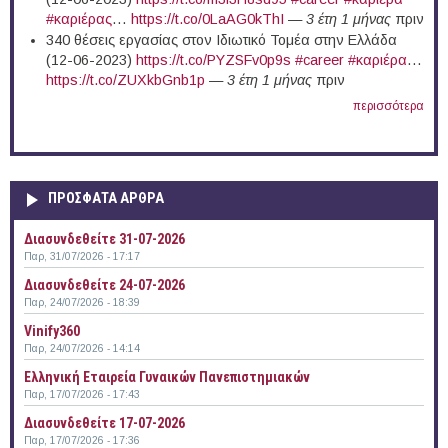
#καριέρας
…
https://t.co/0LaAG0kThI
—
3 έτη 1 μήνας
πριν
340 θέσεις εργασίας στον Ιδιωτικό Τομέα στην Ελλάδα
(12-06-2023)
https://t.co/PYZSFv0p9s
#career
#καριέρα
…
https://t.co/ZUXkbGnb1p
—
3 έτη 1 μήνας
πριν
περισσότερα
ΠΡΟΣΦΑΤΑ ΑΡΘΡΑ
Διασυνδεθείτε 31-07-2026
Παρ, 31/07/2026 - 17:17
Διασυνδεθείτε 24-07-2026
Παρ, 24/07/2026 - 18:39
Vinify360
Παρ, 24/07/2026 - 14:14
Ελληνική Εταιρεία Γυναικών Πανεπιστημιακών
Παρ, 17/07/2026 - 17:43
Διασυνδεθείτε 17-07-2026
Παρ, 17/07/2026 - 17:36