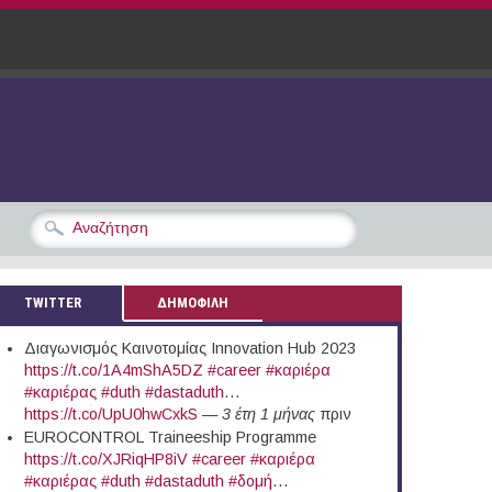
TWITTER
ΔΗΜΟΦΙΛΗ
Διαγωνισμός Καινοτομίας Innovation Hub 2023
https://t.co/1A4mShA5DZ
#career
#καριέρα
#καριέρας
#duth
#dastaduth
…
https://t.co/UpU0hwCxkS
—
3 έτη 1 μήνας
πριν
EUROCONTROL Traineeship Programme
https://t.co/XJRiqHP8iV
#career
#καριέρα
#καριέρας
#duth
#dastaduth
#δομή
…