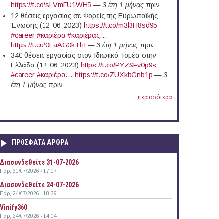
https://t.co/sLVmFU1WH5
—
3 έτη 1 μήνας
πριν
12 θέσεις εργασίας σε Φορείς της Ευρωπαϊκής
Ένωσης (12-06-2023)
https://t.co/m3l3H8sd95
#career
#καριέρα
#καριέρας
…
https://t.co/0LaAG0kThI
—
3 έτη 1 μήνας
πριν
340 θέσεις εργασίας στον Ιδιωτικό Τομέα στην
Ελλάδα (12-06-2023)
https://t.co/PYZSFv0p9s
#career
#καριέρα
…
https://t.co/ZUXkbGnb1p
—
3
έτη 1 μήνας
πριν
περισσότερα
ΠΡΟΣΦΑΤΑ ΑΡΘΡΑ
Διασυνδεθείτε 31-07-2026
Παρ, 31/07/2026 - 17:17
Διασυνδεθείτε 24-07-2026
Παρ, 24/07/2026 - 18:39
Vinify360
Παρ, 24/07/2026 - 14:14