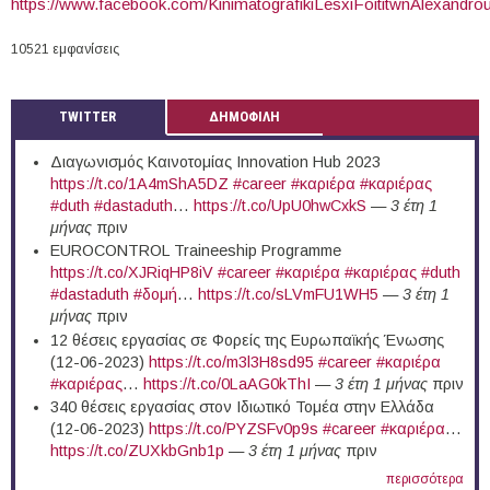
https://www.facebook.com/KinimatografikiLesxiFoititwnAlexandrou
10521 εμφανίσεις
TWITTER
ΔΗΜΟΦΙΛΗ
Διαγωνισμός Καινοτομίας Innovation Hub 2023
https://t.co/1A4mShA5DZ
#career
#καριέρα
#καριέρας
#duth
#dastaduth
…
https://t.co/UpU0hwCxkS
—
3 έτη 1
μήνας
πριν
EUROCONTROL Traineeship Programme
https://t.co/XJRiqHP8iV
#career
#καριέρα
#καριέρας
#duth
#dastaduth
#δομή
…
https://t.co/sLVmFU1WH5
—
3 έτη 1
μήνας
πριν
12 θέσεις εργασίας σε Φορείς της Ευρωπαϊκής Ένωσης
(12-06-2023)
https://t.co/m3l3H8sd95
#career
#καριέρα
#καριέρας
…
https://t.co/0LaAG0kThI
—
3 έτη 1 μήνας
πριν
340 θέσεις εργασίας στον Ιδιωτικό Τομέα στην Ελλάδα
(12-06-2023)
https://t.co/PYZSFv0p9s
#career
#καριέρα
…
https://t.co/ZUXkbGnb1p
—
3 έτη 1 μήνας
πριν
περισσότερα