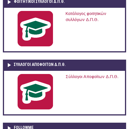
ΦΟΙΤΗΤΙΚΟΙ ΣΥΛΛΟΓΟΙ Δ.Π.Θ.
Κατάλογος φοιτητικών
συλλόγων Δ.Π.Θ.
ΣΥΛΛΟΓΟΙ ΑΠΟΦΟΙΤΩΝ Δ.Π.Θ.
Σύλλογοι Αποφοίτων Δ.Π.Θ.
FOLLOWME